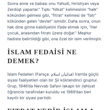
Sonra anne ve babası onu Yahudi, Hıristiyan veya
Zerdüşt yaparlar.” Tıpkı “hilkat” kelimesinin “halk”
kökünden gelmesi gibi, “fitrat” ​​kelimesi de “fatr”
kökünden gelen “devlet” ismidir. Daha sonra, onun
hak dine girme kabiliyetini ifade etmek için, “Her
çocuk, anasından fıtratı üzere doğar.” Meşhur
hadiste belirtildiği gibi, ona özel bir isim verilmiştir.
İSLAM FEDAISI NE
DEMEK?
İslam Fedaileri (Farsça: فدائیان اسلام) İran’da güçlü
siyasi faaliyetleri olan bir Şii köktendinci gruptur.
Grup, 1946’da Nevvab Safavi lakaplı bir ilahiyat
öğrencisi tarafından kuruldu ve 1989’dan beri
kayıtlı bir siyasi partidir.