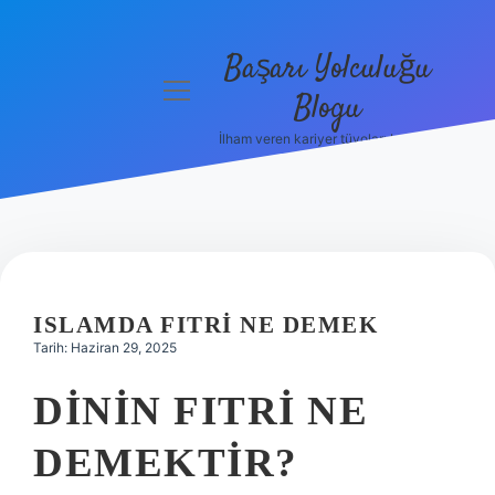
Başarı Yolculuğu
menüyü
Blogu
aç
İlham veren kariyer tüyoları burada!
Anasayfa
Gizlilik
Politikası
Yasal Uyarı
ISLAMDA FITRI NE DEMEK
Hakkımızda
Tarih: Haziran 29, 2025
DININ FITRI NE
DEMEKTIR?