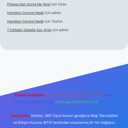
Fitness Den Sonra Ne Yenir
için
Ozan
Hamilton Çevrimi Nedir
için
admin
Hamilton Çevrimi Nedir
için
Tayfun
7 Haftalık Gebelik Kaç Aylık
için
admin
per.xyz/
Reklam ve İletişim:
E-mail:
backlinkpaneli@gmail.com
Teams:
forumhizmeti@gmail.com
Whatsapp: 0262 606 0 726
Telegram:
@karabul
Yasal Uyarı:
Sitemiz, 5651 Sayılı Kanun gereğince Bilgi Teknolojileri
ve İletişim Kurumu (BTK) tarafından onaylanmış bir Yer Sağlayıcı