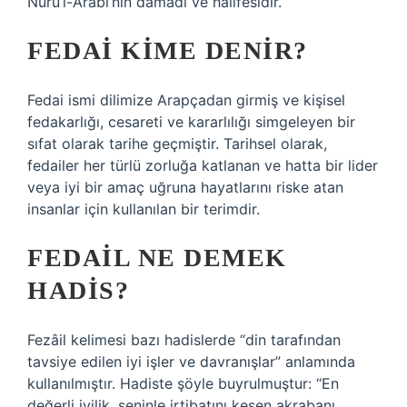
Nûrü’l-Arabi’nin damadı ve halifesidir.
FEDAI KIME DENIR?
Fedai ismi dilimize Arapçadan girmiş ve kişisel
fedakarlığı, cesareti ve kararlılığı simgeleyen bir
sıfat olarak tarihe geçmiştir. Tarihsel olarak,
fedailer her türlü zorluğa katlanan ve hatta bir lider
veya iyi bir amaç uğruna hayatlarını riske atan
insanlar için kullanılan bir terimdir.
FEDAIL NE DEMEK
HADIS?
Fezâil kelimesi bazı hadislerde “din tarafından
tavsiye edilen iyi işler ve davranışlar” anlamında
kullanılmıştır. Hadiste şöyle buyrulmuştur: “En
değerli iyilik, seninle irtibatını kesen akrabanı