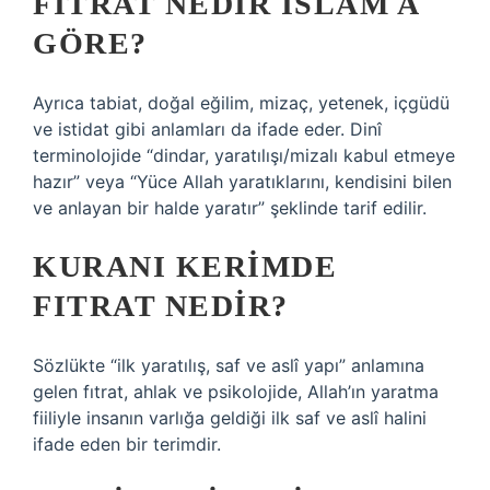
FITRAT NEDIR İSLAM A
GÖRE?
Ayrıca tabiat, doğal eğilim, mizaç, yetenek, içgüdü
ve istidat gibi anlamları da ifade eder. Dinî
terminolojide “dindar, yaratılışı/mizalı kabul etmeye
hazır” veya “Yüce Allah yaratıklarını, kendisini bilen
ve anlayan bir halde yaratır” şeklinde tarif edilir.
KURANI KERIMDE
FITRAT NEDIR?
Sözlükte “ilk yaratılış, saf ve aslî yapı” anlamına
gelen fıtrat, ahlak ve psikolojide, Allah’ın yaratma
fiiliyle insanın varlığa geldiği ilk saf ve aslî halini
ifade eden bir terimdir.