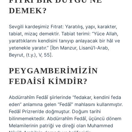
DEMEK?
Sevgili kardeşimiz Fıtrat: Yaratılış, yapı, karakter,
tabiat, mizaç demektir. Tabiat terimi: “Yüce Allah,
yarattıklarını kendisini tanıyıp anlayacak bir hâl ve
yetenekle yaratır.” [İbn Manzur, Lisanü’l-Arab,
Beyrut, (t.y.), V, 55].
PEYGAMBERIMIZIN
FEDAISI KIMDIR?
Abdürrahîm Fedâî şiirlerinde “fedakar, kendini feda
eden” anlamına gelen “Fedâî” mahlasını kullanmıştır.
Fedâî Prizren’de doğmuştur. Doğum tarihi
bilinmemektedir. Abdürrahîm Fedâî, üçüncü dönem
Melamilerinin patriği ve direği olan Muhammed