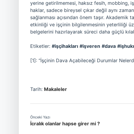
yerine getirilmemesi, haksız fesih, mobbing, iş
haklar, sadece bireysel çıkar değil aynı zama
sağlanması açısından önem taşır. Akademik tart
etkinliği ve işçinin bilgilenmesinin yeterliliği 
belgelerini hazırlayarak süreci daha güçlü kılabi
Etiketler:
#işçihakları
#işveren
#dava
#işhuk
[1]: “İşçinin Dava Açabileceği Durumlar Neler
Tarih:
Makaleler
Önceki Yazı
İcralık olanlar hapse girer mi ?