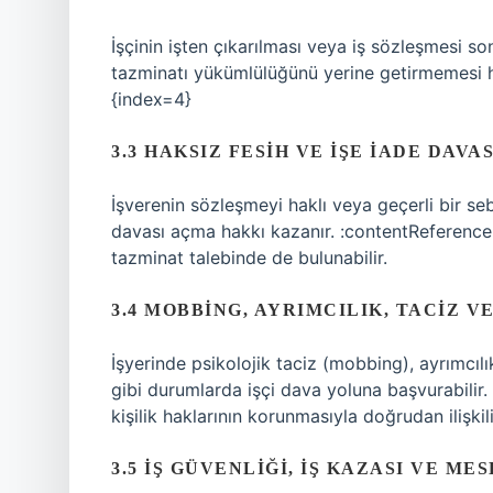
İşçinin işten çıkarılması veya iş sözleşmesi s
tazminatı yükümlülüğünü yerine getirmemesi ha
{index=4}
3.3 HAKSIZ FESIH VE İŞE İADE DAVAS
İşverenin sözleşmeyi haklı veya geçerli bir s
davası açma hakkı kazanır. :contentReference[o
tazminat talebinde de bulunabilir.
3.4 MOBBING, AYRIMCILIK, TACIZ V
İşyerinde psikolojik taciz (mobbing), ayrımcılı
gibi durumlarda işçi dava yoluna başvurabilir.
kişilik haklarının korunmasıyla doğrudan ilişkili
3.5 İŞ GÜVENLIĞI, İŞ KAZASI VE M