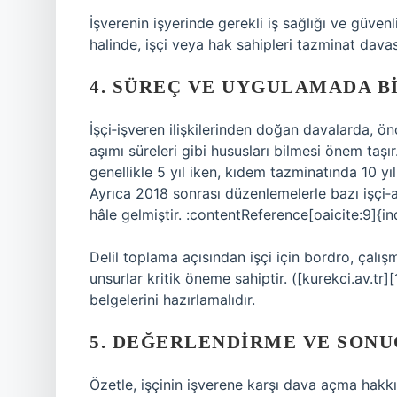
İşverenin işyerinde gerekli iş sağlığı ve güve
halinde, işçi veya hak sahipleri tazminat davas
4. SÜREÇ VE UYGULAMADA B
İşçi‑işveren ilişkilerinden doğan davalarda, 
aşımı süreleri gibi hususları bilmesi önem taşı
genellikle 5 yıl iken, kıdem tazminatında 10 yı
Ayrıca 2018 sonrası düzenlemelerle bazı işçi‑
hâle gelmiştir. :contentReference[oaicite:9]{i
Delil toplama açısından işçi için bordro, çalışm
unsurlar kritik öneme sahiptir. ([kurekci.av.t
belgelerini hazırlamalıdır.
5. DEĞERLENDIRME VE SONU
Özetle, işçinin işverene karşı dava açma hakk