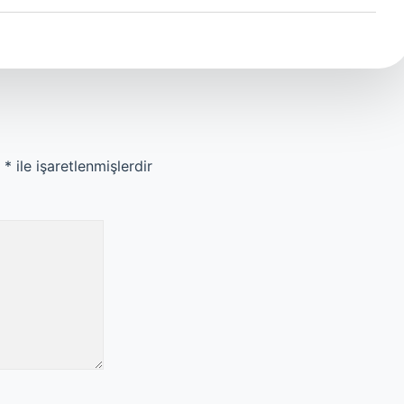
r
*
ile işaretlenmişlerdir