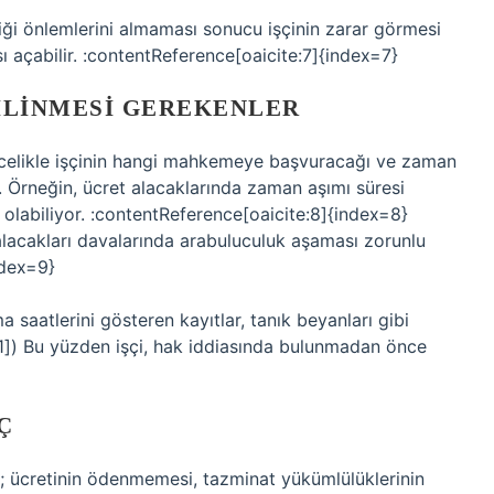
nliği önlemlerini almaması sonucu işçinin zarar görmesi
ı açabilir. :contentReference[oaicite:7]{index=7}
ILINMESI GEREKENLER
öncelikle işçinin hangi mahkemeye başvuracağı ve zaman
r. Örneğin, ücret alacaklarında zaman aşımı süresi
l olabiliyor. :contentReference[oaicite:8]{index=8}
alacakları davalarında arabuluculuk aşaması zorunlu
ndex=9}
a saatlerini gösteren kayıtlar, tanık beyanları gibi
r][1]) Bu yüzden işçi, hak iddiasında bulunmadan önce
Ç
ı; ücretinin ödenmemesi, tazminat yükümlülüklerinin