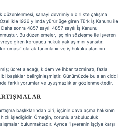
rak düzenlenmesi, sanayi devrimiyle birlikte çalışma
Özellikle 1926 yılında yürürlüğe giren Türk İş Kanunu ile
r. Daha sonra 4857 sayılı 4857 sayılı İş Kanunu
muştur. Bu düzenlemeler, işçinin sözleşme ile işveren
reye giren koruyucu hukuk yaklaşımını yansıtır.
koruması” olarak tanımlanır ve iş hukuku alanının
miş; ücret alacağı, kıdem ve ihbar tazminatı, fazla
gibi başlıklar belirginleşmiştir. Günümüzde bu alan ciddi
ada farklı yorumlar ve uyuşmazlıklar gözlenmektedir.
ARTIŞMALAR
ışma başlıklarından biri, işçinin dava açma hakkının
ızlı işlediğidir. Örneğin, zorunlu arabuluculuk
alışmalar bulunmaktadır. Ayrıca “işverenin işçiye karşı