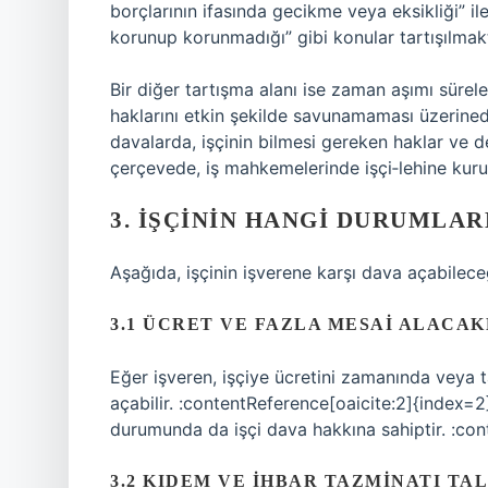
borçlarının ifasında gecikme veya eksikliği” ile
korunup korunmadığı” gibi konular tartışılmakt
Bir diğer tartışma alanı ise zaman aşımı süreleri
haklarını etkin şekilde savunamaması üzerined
davalarda, işçinin bilmesi gereken haklar ve de
çerçevede, iş mahkemelerinde işçi‑lehine kurul
3. İŞÇININ HANGI DURUMLA
Aşağıda, işçinin işverene karşı dava açabilec
3.1 ÜCRET VE FAZLA MESAI ALACAK
Eğer işveren, işçiye ücretini zamanında veya 
açabilir. :contentReference[oaicite:2]{index=
durumunda da işçi dava hakkına sahiptir. :con
3.2 KIDEM VE İHBAR TAZMINATI TA