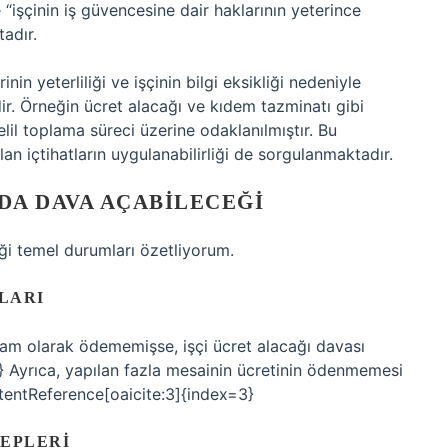
 “işçinin iş güvencesine dair haklarının yeterince
adır.
nin yeterliliği ve işçinin bilgi eksikliği nedeniyle
ir. Örneğin ücret alacağı ve kıdem tazminatı gibi
lil toplama süreci üzerine odaklanılmıştır. Bu
an içtihatların uygulanabilirliği de sorgulanmaktadır.
RDA DAVA AÇABILECEĞI
eği temel durumları özetliyorum.
LARI
tam olarak ödememişse, işçi ücret alacağı davası
2} Ayrıca, yapılan fazla mesainin ücretinin ödenmemesi
tentReference[oaicite:3]{index=3}
LEPLERI