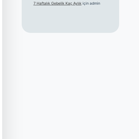
7 Haftalık Gebelik Kaç Aylık
için
admin