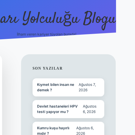
arı Yolculuğu Blogu
İlham veren kariyer tüyoları burada!
SIDEBAR
SON YAZILAR
Kıymet bilen insan ne
Ağustos 7,
demek ?
2026
Devlet hastaneleri HPV
Ağustos
testi yapıyor mu ?
6, 2026
Kumru kuşu hayırlı
Ağustos 6,
mıdır ?
2026