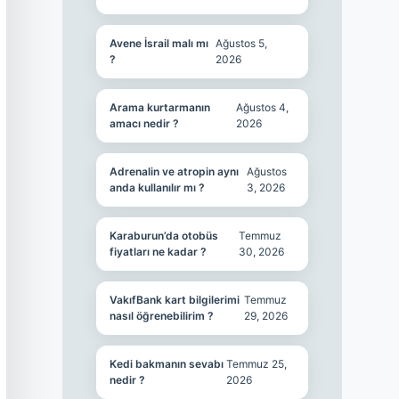
Avene İsrail malı mı
Ağustos 5,
?
2026
Arama kurtarmanın
Ağustos 4,
amacı nedir ?
2026
Adrenalin ve atropin aynı
Ağustos
anda kullanılır mı ?
3, 2026
Karaburun’da otobüs
Temmuz
fiyatları ne kadar ?
30, 2026
VakıfBank kart bilgilerimi
Temmuz
nasıl öğrenebilirim ?
29, 2026
Kedi bakmanın sevabı
Temmuz 25,
nedir ?
2026