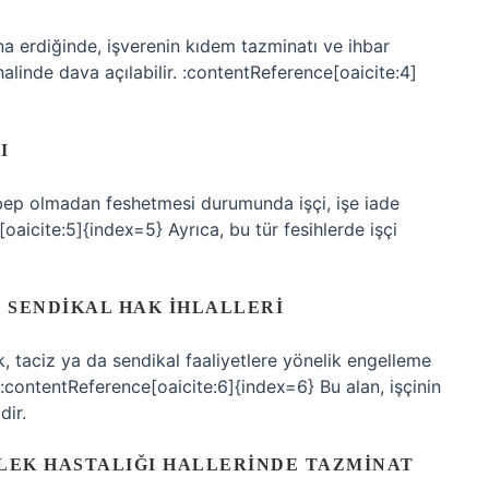
ona erdiğinde, işverenin kıdem tazminatı ve ihbar
linde dava açılabilir. :contentReference[oaicite:4]
I
ebep olmadan feshetmesi durumunda işçi, işe iade
aicite:5]{index=5} Ayrıca, bu tür fesihlerde işçi
E SENDIKAL HAK İHLALLERI
k, taciz ya da sendikal faaliyetlere yönelik engelleme
 :contentReference[oaicite:6]{index=6} Bu alan, işçinin
dir.
ESLEK HASTALIĞI HALLERINDE TAZMINAT