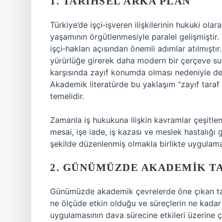
1. TARIHSEL ARKA PLAN
Türkiye’de işçi‑işveren ilişkilerinin hukuki ola
yaşamının örgütlenmesiyle paralel gelişmiştir. 
işçi‑hakları açısından önemli adımlar atılmıştı
yürürlüğe girerek daha modern bir çerçeve sun
karşısında zayıf konumda olması nedeniyle dev
Akademik literatürde bu yaklaşım “zayıf taraf 
temelidir.
Zamanla iş hukukuna ilişkin kavramlar çeşitlen
mesai, işe iade, iş kazası ve meslek hastalığı 
şekilde düzenlenmiş olmakla birlikte uygulam
2. GÜNÜMÜZDE AKADEMIK T
Günümüzde akademik çevrelerde öne çıkan tart
ne ölçüde etkin olduğu ve süreçlerin ne kadar h
uygulamasının dava sürecine etkileri üzerine ç