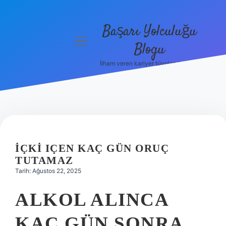
Başarı Yolculuğu
menüyü
Blogu
aç
İlham veren kariyer tüyoları burada!
Anasayfa
Gizlilik
Politikası
Yasal Uyarı
İÇKI IÇEN KAÇ GÜN ORUÇ
Hakkımızda
TUTAMAZ
Tarih: Ağustos 22, 2025
ALKOL ALINCA
KAÇ GÜN SONRA