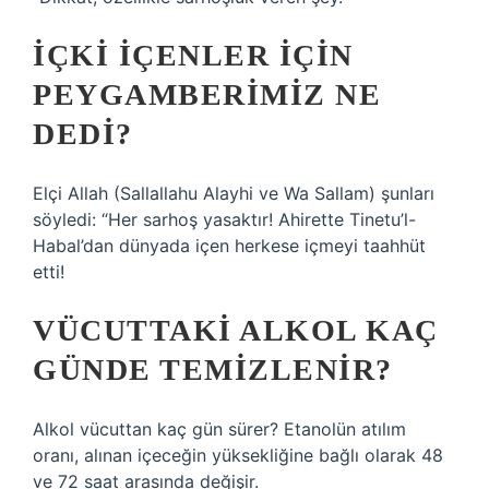
İÇKI IÇENLER IÇIN
PEYGAMBERIMIZ NE
DEDI?
Elçi Allah (Sallallahu Alayhi ve Wa Sallam) şunları
söyledi: “Her sarhoş yasaktır! Ahirette Tinetu’l-
Habal’dan dünyada içen herkese içmeyi taahhüt
etti!
VÜCUTTAKI ALKOL KAÇ
GÜNDE TEMIZLENIR?
Alkol vücuttan kaç gün sürer? Etanolün atılım
oranı, alınan içeceğin yüksekliğine bağlı olarak 48
ve 72 saat arasında değişir.