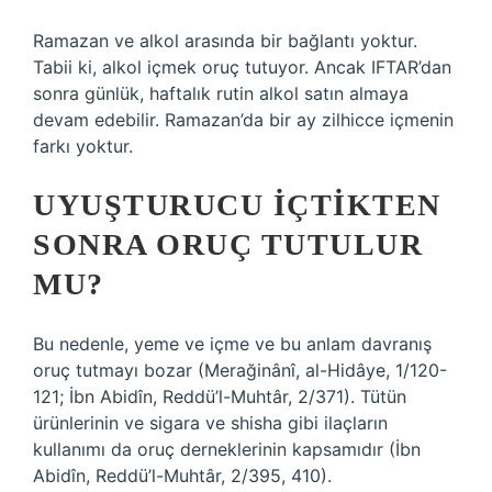
Ramazan ve alkol arasında bir bağlantı yoktur.
Tabii ki, alkol içmek oruç tutuyor. Ancak IFTAR’dan
sonra günlük, haftalık rutin alkol satın almaya
devam edebilir. Ramazan’da bir ay zilhicce içmenin
farkı yoktur.
UYUŞTURUCU IÇTIKTEN
SONRA ORUÇ TUTULUR
MU?
Bu nedenle, yeme ve içme ve bu anlam davranış
oruç tutmayı bozar (Merağinânî, al-Hidâye, 1/120-
121; İbn Abidîn, Reddü’l-Muhtâr, 2/371). Tütün
ürünlerinin ve sigara ve shisha gibi ilaçların
kullanımı da oruç derneklerinin kapsamıdır (İbn
Abidîn, Reddü’l-Muhtâr, 2/395, 410).