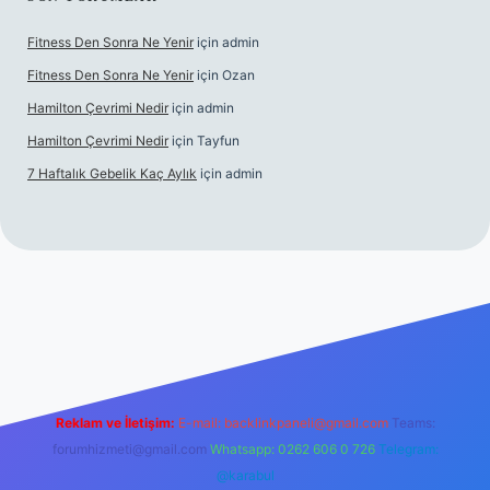
Fitness Den Sonra Ne Yenir
için
admin
Fitness Den Sonra Ne Yenir
için
Ozan
Hamilton Çevrimi Nedir
için
admin
Hamilton Çevrimi Nedir
için
Tayfun
7 Haftalık Gebelik Kaç Aylık
için
admin
etexper.xyz/
Reklam ve İletişim:
E-mail:
backlinkpaneli@gmail.com
Teams:
forumhizmeti@gmail.com
Whatsapp: 0262 606 0 726
Telegram:
@karabul