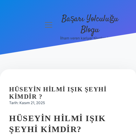
Başarı Yolculuğu
menüyü
Blogu
aç
İlham veren kariyer tüyoları burada!
Anasayfa
Gizlilik
Politikası
Yasal Uyarı
HÜSEYIN HILMI IŞIK ŞEYHI
Hakkımızda
KIMDIR ?
Tarih: Kasım 21, 2025
HÜSEYIN HILMI IŞIK
ŞEYHI KIMDIR?