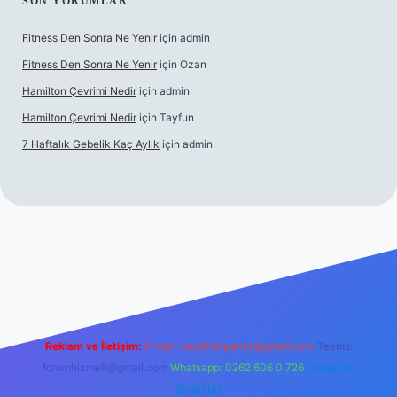
SON YORUMLAR
Fitness Den Sonra Ne Yenir
için
admin
Fitness Den Sonra Ne Yenir
için
Ozan
Hamilton Çevrimi Nedir
için
admin
Hamilton Çevrimi Nedir
için
Tayfun
7 Haftalık Gebelik Kaç Aylık
için
admin
er.xyz/
Reklam ve İletişim:
E-mail:
backlinkpaneli@gmail.com
Teams:
forumhizmeti@gmail.com
Whatsapp: 0262 606 0 726
Telegram:
@karabul