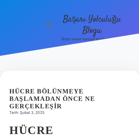
Başarı Yolculuğu
menüyü
Blogu
aç
İlham veren kariyer tüyoları burada!
Anasayfa
Gizlilik
Politikası
Yasal Uyarı
HÜCRE BÖLÜNMEYE
Hakkımızda
BAŞLAMADAN ÖNCE NE
GERÇEKLEŞIR
Tarih: Şubat 3, 2025
HÜCRE