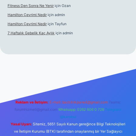
Fitness Den Sonra Ne Yenir
için
Ozan
Hamilton Çevrimi Nedir
için
admin
Hamilton Çevrimi Nedir
için
Tayfun
7 Haftalık Gebelik Kaç Aylık
için
admin
per.xyz/
Reklam ve İletişim:
E-mail:
backlinkpaneli@gmail.com
Teams:
forumhizmeti@gmail.com
Whatsapp: 0262 606 0 726
Telegram:
@karabul
Yasal Uyarı:
Sitemiz, 5651 Sayılı Kanun gereğince Bilgi Teknolojileri
ve İletişim Kurumu (BTK) tarafından onaylanmış bir Yer Sağlayıcı