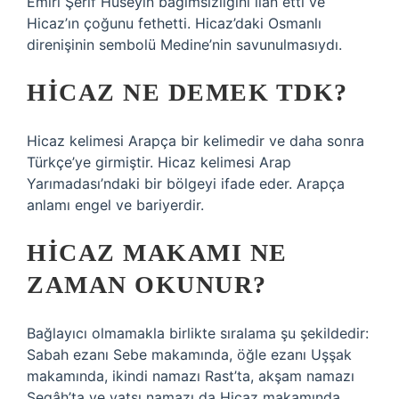
Emiri Şerif Hüseyin bağımsızlığını ilan etti ve
Hicaz’ın çoğunu fethetti. Hicaz’daki Osmanlı
direnişinin sembolü Medine’nin savunulmasıydı.
HICAZ NE DEMEK TDK?
Hicaz kelimesi Arapça bir kelimedir ve daha sonra
Türkçe’ye girmiştir. Hicaz kelimesi Arap
Yarımadası’ndaki bir bölgeyi ifade eder. Arapça
anlamı engel ve bariyerdir.
HICAZ MAKAMI NE
ZAMAN OKUNUR?
Bağlayıcı olmamakla birlikte sıralama şu şekildedir:
Sabah ezanı Sebe makamında, öğle ezanı Uşşak
makamında, ikindi namazı Rast’ta, akşam namazı
Segâh’ta ve yatsı namazı da Hicaz makamında