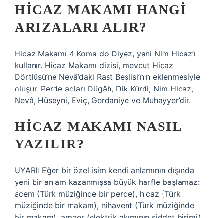
HICAZ MAKAMI HANGI
ARIZALARI ALIR?
Hicaz Makamı 4 Koma do Diyez, yani Nim Hicaz’ı
kullanır. Hicaz Makamı dizisi, mevcut Hicaz
Dörtlüsü’ne Nevâ’daki Rast Beşlisi’nin eklenmesiyle
oluşur. Perde adları Dügâh, Dik Kürdi, Nim Hicaz,
Nevâ, Hüseyni, Eviç, Gerdaniye ve Muhayyer’dir.
HICAZ MAKAMI NASIL
YAZILIR?
UYARI: Eğer bir özel isim kendi anlamının dışında
yeni bir anlam kazanmışsa büyük harfle başlamaz:
acem (Türk müziğinde bir perde), hicaz (Türk
müziğinde bir makam), nihavent (Türk müziğinde
bir makam), amper (elektrik akımının şiddet birimi),