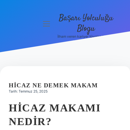
Başarı Yolculuğu
menüyü
Blogu
aç
İlham veren kariyer tüyoları burada!
Anasayfa
Gizlilik
Politikası
Yasal Uyarı
HICAZ NE DEMEK MAKAM
Hakkımızda
Tarih: Temmuz 25, 2025
HICAZ MAKAMI
NEDIR?