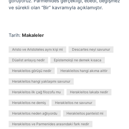
görüyoruz. Parmenides gerçekliği, ebedi, değişmez
ve sürekli olan “Bir” kavramıyla açıklamıştır.
Tarih:
Makaleler
Aristo ve Aristoteles aynı kişi mi
Descartes neyi savunur
Düalist anlayış nedir
Epistemoloji ne demek kısaca
Herakleitos görüşü nedir
Herakleitos hangi akıma aittir
Herakleitos hangi yaklaşımı savunur
Herakleitos ilk çağ filozofu mu
Herakleitos lakabı nedir
Herakleitos ne demiş
Herakleitos ne savunur
Herakleitos neden ağlıyordu
Herakleitos panteist mi
Herakleitos ve Parmenides arasındaki fark nedir