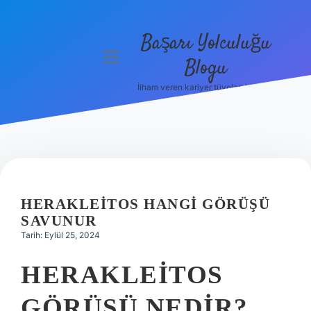
Başarı Yolculuğu
menüyü
Blogu
aç
İlham veren kariyer tüyoları burada!
Anasayfa
Gizlilik
Politikası
Yasal Uyarı
HERAKLEITOS HANGI GÖRÜŞÜ
Hakkımızda
SAVUNUR
Tarih: Eylül 25, 2024
HERAKLEITOS
GÖRÜŞÜ NEDIR?