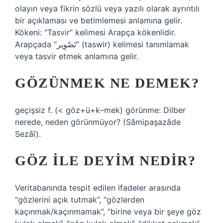
olayın veya fikrin sözlü veya yazılı olarak ayrıntılı
bir açıklaması ve betimlemesi anlamına gelir.
Kökeni: “Tasvir” kelimesi Arapça kökenlidir.
Arapçada “تَصْوِير” (taswir) kelimesi tanımlamak
veya tasvir etmek anlamına gelir.
GÖZÜNMEK NE DEMEK?
geçişsiz f. (< göz+ü+k–mek) görünme: Dilber
nerede, neden görünmüyor? (Sâmipaşazâde
Sezâî).
GÖZ ILE DEYIM NEDIR?
Veritabanında tespit edilen ifadeler arasında
“gözlerini açık tutmak”, “gözlerden
kaçınmak/kaçınmamak”, “birine veya bir şeye göz