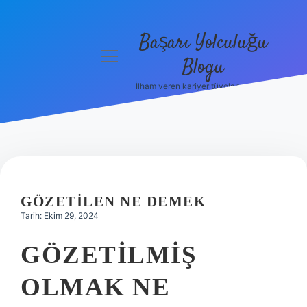
Başarı Yolculuğu
menüyü
Blogu
aç
İlham veren kariyer tüyoları burada!
Anasayfa
Gizlilik
Politikası
Yasal Uyarı
GÖZETILEN NE DEMEK
Hakkımızda
Tarih: Ekim 29, 2024
GÖZETILMIŞ
OLMAK NE