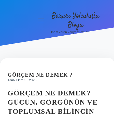
Başarı Yolculuğu
menüyü
Blogu
aç
İlham veren kariyer tüyoları burada!
Anasayfa
Gizlilik
Politikası
Yasal Uyarı
GÖRÇEM NE DEMEK ?
Hakkımızda
Tarih: Ekim 13, 2025
GÖRÇEM NE DEMEK?
GÜCÜN, GÖRGÜNÜN VE
TOPLUMSAL BILINCIN