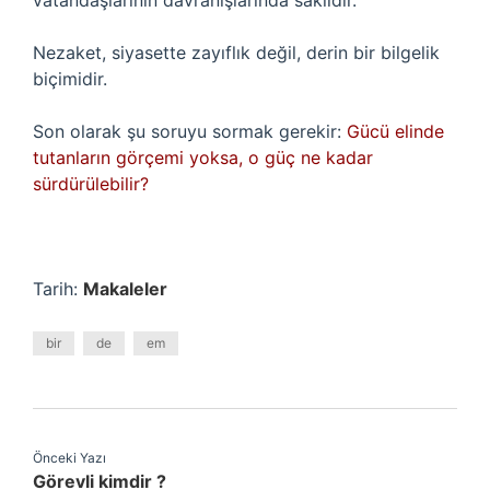
vatandaşlarının davranışlarında saklıdır.
Nezaket, siyasette zayıflık değil, derin bir bilgelik
biçimidir.
Son olarak şu soruyu sormak gerekir:
Gücü elinde
tutanların görçemi yoksa, o güç ne kadar
sürdürülebilir?
Tarih:
Makaleler
bir
de
em
Önceki Yazı
Görevli kimdir ?