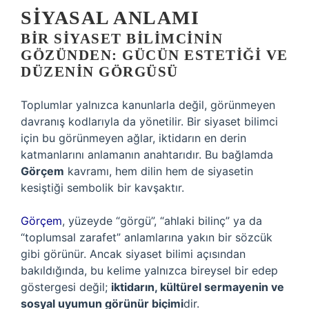
SIYASAL ANLAMI
BIR SIYASET BILIMCININ
GÖZÜNDEN: GÜCÜN ESTETIĞI VE
DÜZENIN GÖRGÜSÜ
Toplumlar yalnızca kanunlarla değil, görünmeyen
davranış kodlarıyla da yönetilir. Bir siyaset bilimci
için bu görünmeyen ağlar, iktidarın en derin
katmanlarını anlamanın anahtarıdır. Bu bağlamda
Görçem
kavramı, hem dilin hem de siyasetin
kesiştiği sembolik bir kavşaktır.
Görçem
, yüzeyde “görgü”, “ahlaki bilinç” ya da
“toplumsal zarafet” anlamlarına yakın bir sözcük
gibi görünür. Ancak siyaset bilimi açısından
bakıldığında, bu kelime yalnızca bireysel bir edep
göstergesi değil;
iktidarın, kültürel sermayenin ve
sosyal uyumun görünür biçimi
dir.