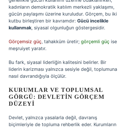
genellikle gücün kullanımı üzerine odaklanırken;
kadınların demokratik katılım merkezli yaklaşımı,
gücün paylaşımı üzerine kuruludur. Görçem, bu iki
kutbu birleştiren bir kavramdır:
Gücü incelikle
kullanmak
, siyasal olgunluğun göstergesidir.
Görçemsiz güç
, tahakküm üretir;
görçemli güç
ise
meşruiyet yaratır.
Bu fark, siyasal liderliğin kalitesini belirler. Bir
liderin karizması yalnızca sesiyle değil, toplumuna
nasıl davrandığıyla ölçülür.
KURUMLAR VE TOPLUMSAL
GÖRGÜ: DEVLETIN GÖRÇEM
DÜZEYI
Devlet, yalnızca yasalarla değil, davranış
biçimleriyle de topluma rehberlik eder. Kurumların