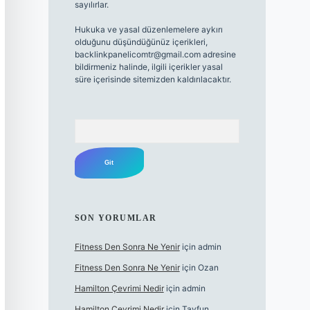
sayılırlar.
Hukuka ve yasal düzenlemelere aykırı
olduğunu düşündüğünüz içerikleri,
backlinkpanelicomtr@gmail.com
adresine
bildirmeniz halinde, ilgili içerikler yasal
süre içerisinde sitemizden kaldırılacaktır.
Arama
SON YORUMLAR
Fitness Den Sonra Ne Yenir
için
admin
Fitness Den Sonra Ne Yenir
için
Ozan
Hamilton Çevrimi Nedir
için
admin
Hamilton Çevrimi Nedir
için
Tayfun