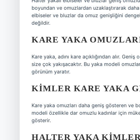
Halter yakalı elbiseler ve bluzlar geniş omuzlu
boyundan ve omuzlardan uzaklaştırarak daha d
elbiseler ve bluzlar da omuz genişliğini denge
değildir.
KARE YAKA OMUZLARI
Kare yaka, adını kare açıklığından alır. Geniş
size çok yakışacaktır. Bu yaka modeli omuzlar
görünüm yaratır.
KIMLER KARE YAKA G
Kare yaka omuzları daha geniş gösteren ve bo
modeli özellikle dar omuzlu kadınlar için mük
gösterir.
HALTER YAKA KIMLER