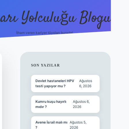
arı Yolculuğu Blogu
İlham veren kariyer tüyoları burada!
tulipbet giriş
https://www.betexpe
SIDEBAR
SON YAZILAR
Devlet hastaneleri HPV
Ağustos
testi yapıyor mu ?
6, 2026
Kumru kuşu hayırlı
Ağustos 6,
mıdır ?
2026
Avene İsrail malı mı
Ağustos 5,
?
2026