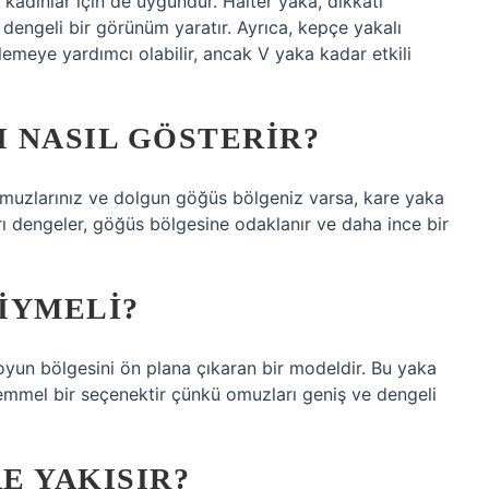
 kadınlar için de uygundur. Halter yaka, dikkati
engeli bir görünüm yaratır. Ayrıca, kepçe yakalı
lemeye yardımcı olabilir, ancak V yaka kadar etkili
 NASIL GÖSTERIR?
 omuzlarınız ve dolgun göğüs bölgeniz varsa, kare yaka
ı dengeler, göğüs bölgesine odaklanır ve daha ince bir
IYMELI?
yun bölgesini ön plana çıkaran bir modeldir. Bu yaka
emmel bir seçenektir çünkü omuzları geniş ve dengeli
E YAKIŞIR?