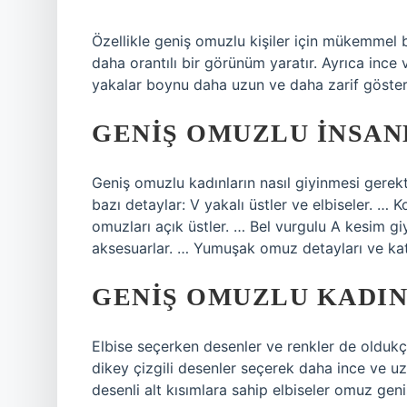
Özellikle geniş omuzlu kişiler için mükemmel b
daha orantılı bir görünüm yaratır. Ayrıca ince 
yakalar boynu daha uzun ve daha zarif gösteri
GENIŞ OMUZLU INSAN
Geniş omuzlu kadınların nasıl giyinmesi gerek
bazı detaylar: V yakalı üstler ve elbiseler. …
omuzları açık üstler. … Bel vurgulu A kesim g
aksesuarlar. … Yumuşak omuz detayları ve ka
GENIŞ OMUZLU KADIN
Elbise seçerken desenler ve renkler de oldukç
dikey çizgili desenler seçerek daha ince ve uz
desenli alt kısımlara sahip elbiseler omuz geniş