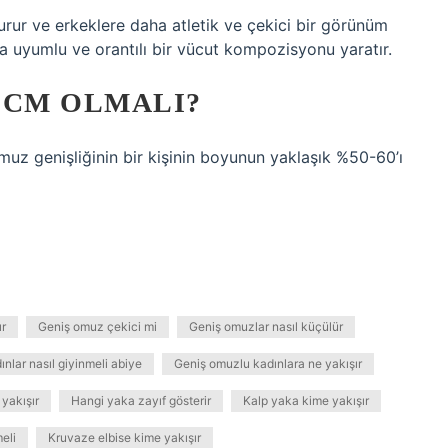
urur ve erkeklere daha atletik ve çekici bir görünüm
a uyumlu ve orantılı bir vücut kompozisyonu yaratır.
 CM OLMALI?
uz genişliğinin bir kişinin boyunun yaklaşık %50-60’ı
ır
Geniş omuz çekici mi
Geniş omuzlar nasıl küçülür
nlar nasıl giyinmeli abiye
Geniş omuzlu kadınlara ne yakışır
 yakışır
Hangi yaka zayıf gösterir
Kalp yaka kime yakışır
eli
Kruvaze elbise kime yakışır