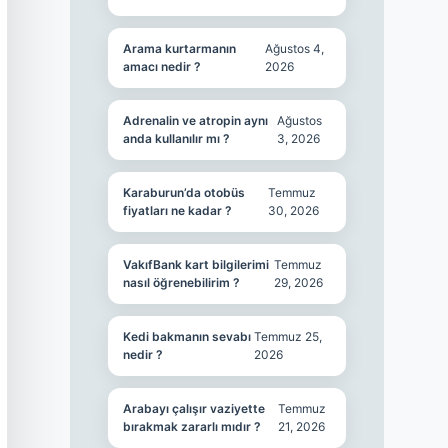
Arama kurtarmanın
Ağustos 4,
amacı nedir ?
2026
Adrenalin ve atropin aynı
Ağustos
anda kullanılır mı ?
3, 2026
Karaburun’da otobüs
Temmuz
fiyatları ne kadar ?
30, 2026
VakıfBank kart bilgilerimi
Temmuz
nasıl öğrenebilirim ?
29, 2026
Kedi bakmanın sevabı
Temmuz 25,
nedir ?
2026
Arabayı çalışır vaziyette
Temmuz
bırakmak zararlı mıdır ?
21, 2026