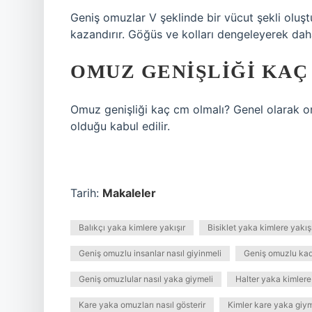
Geniş omuzlar V şeklinde bir vücut şekli oluşt
kazandırır. Göğüs ve kolları dengeleyerek dah
OMUZ GENIŞLIĞI KAÇ
Omuz genişliği kaç cm olmalı? Genel olarak om
olduğu kabul edilir.
Tarih:
Makaleler
Balıkçı yaka kimlere yakışır
Bisiklet yaka kimlere yakış
Geniş omuzlu insanlar nasıl giyinmeli
Geniş omuzlu kadı
Geniş omuzlular nasıl yaka giymeli
Halter yaka kimlere
Kare yaka omuzları nasıl gösterir
Kimler kare yaka giym