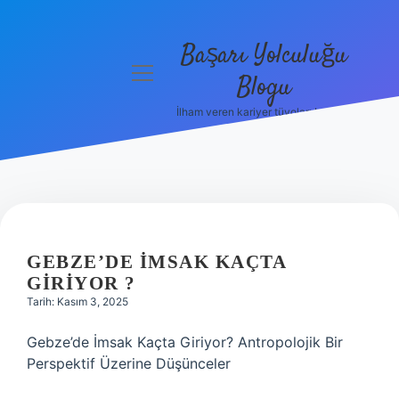
Başarı Yolculuğu
menüyü
Blogu
aç
İlham veren kariyer tüyoları burada!
Anasayfa
Gizlilik
Politikası
Yasal Uyarı
GEBZE’DE IMSAK KAÇTA
Hakkımızda
GIRIYOR ?
Tarih: Kasım 3, 2025
Gebze’de İmsak Kaçta Giriyor? Antropolojik Bir
Perspektif Üzerine Düşünceler