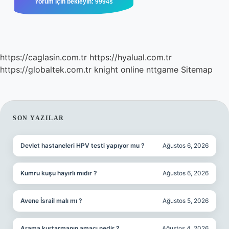
https://caglasin.com.tr
https://hyalual.com.tr
https://globaltek.com.tr
knight online
nttgame
Sitemap
SIDEBAR
SON YAZILAR
Devlet hastaneleri HPV testi yapıyor mu ?
Ağustos 6, 2026
Kumru kuşu hayırlı mıdır ?
Ağustos 6, 2026
Avene İsrail malı mı ?
Ağustos 5, 2026
Arama kurtarmanın amacı nedir ?
Ağustos 4, 2026