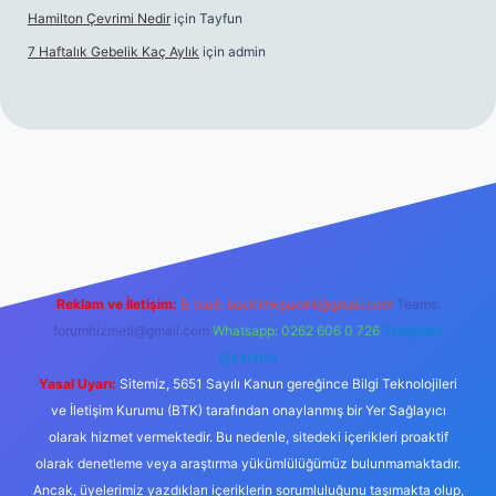
Hamilton Çevrimi Nedir
için
Tayfun
7 Haftalık Gebelik Kaç Aylık
için
admin
exper.xyz/
Reklam ve İletişim:
E-mail:
backlinkpaneli@gmail.com
Teams:
forumhizmeti@gmail.com
Whatsapp: 0262 606 0 726
Telegram:
@karabul
Yasal Uyarı:
Sitemiz, 5651 Sayılı Kanun gereğince Bilgi Teknolojileri
ve İletişim Kurumu (BTK) tarafından onaylanmış bir Yer Sağlayıcı
olarak hizmet vermektedir. Bu nedenle, sitedeki içerikleri proaktif
olarak denetleme veya araştırma yükümlülüğümüz bulunmamaktadır.
Ancak, üyelerimiz yazdıkları içeriklerin sorumluluğunu taşımakta olup,