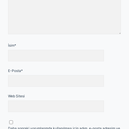
İsim*
E-Posta*
Web Sitesi
Daha sonraki yorumlarımda kullanılması için adım, e-posta adresim ve