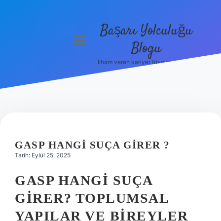
Başarı Yolculuğu
menüyü
Blogu
aç
İlham veren kariyer tüyoları burada!
Anasayfa
Gizlilik
Politikası
Yasal Uyarı
GASP HANGI SUÇA GIRER ?
Hakkımızda
Tarih: Eylül 25, 2025
GASP HANGI SUÇA
GIRER? TOPLUMSAL
YAPILAR VE BIREYLER