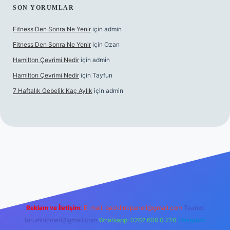
SON YORUMLAR
Fitness Den Sonra Ne Yenir
için
admin
Fitness Den Sonra Ne Yenir
için
Ozan
Hamilton Çevrimi Nedir
için
admin
Hamilton Çevrimi Nedir
için
Tayfun
7 Haftalık Gebelik Kaç Aylık
için
admin
texper.xyz/
Reklam ve İletişim:
E-mail:
backlinkpaneli@gmail.com
Teams:
forumhizmeti@gmail.com
Whatsapp: 0262 606 0 726
Telegram: