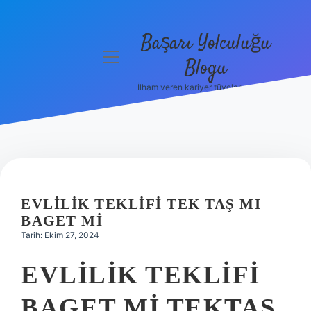
Başarı Yolculuğu
menüyü
Blogu
aç
İlham veren kariyer tüyoları burada!
Anasayfa
Gizlilik
Politikası
Yasal Uyarı
EVLILIK TEKLIFI TEK TAŞ MI
Hakkımızda
BAGET MI
Tarih: Ekim 27, 2024
EVLILIK TEKLIFI
BAGET MI TEKTAŞ