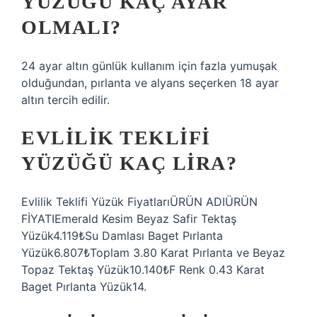
YÜZÜĞÜ KAÇ AYAR
OLMALI?
24 ayar altın günlük kullanım için fazla yumuşak
olduğundan, pırlanta ve alyans seçerken 18 ayar
altın tercih edilir.
EVLILIK TEKLIFI
YÜZÜĞÜ KAÇ LIRA?
Evlilik Teklifi Yüzük FiyatlarıÜRÜN ADIÜRÜN
FİYATIEmerald Kesim Beyaz Safir Tektaş
Yüzük4.119₺Su Damlası Baget Pırlanta
Yüzük6.807₺Toplam 3.80 Karat Pırlanta ve Beyaz
Topaz Tektaş Yüzük10.140₺F Renk 0.43 Karat
Baget Pırlanta Yüzük14.