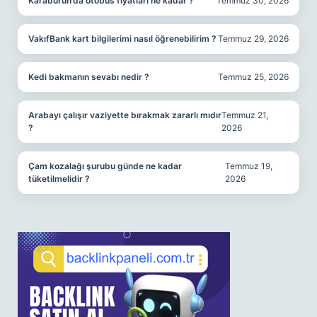
Karaburun’da otobüs fiyatları ne kadar ?
Temmuz 30, 2026
VakıfBank kart bilgilerimi nasıl öğrenebilirim ?
Temmuz 29, 2026
Kedi bakmanın sevabı nedir ?
Temmuz 25, 2026
Arabayı çalışır vaziyette bırakmak zararlı mıdır
Temmuz 21,
?
2026
Çam kozalağı şurubu günde ne kadar
Temmuz 19,
tüketilmelidir ?
2026