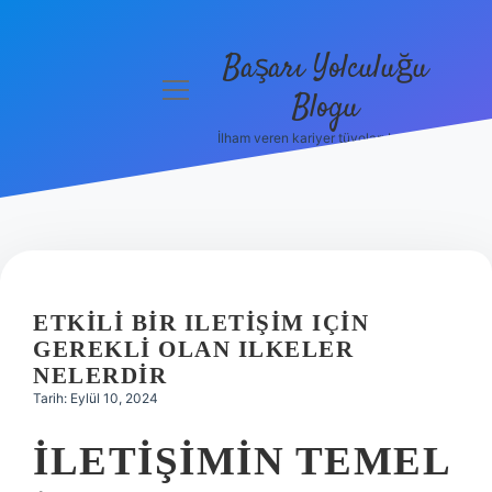
Başarı Yolculuğu
menüyü
Blogu
aç
İlham veren kariyer tüyoları burada!
Anasayfa
Gizlilik
Politikası
Yasal Uyarı
ETKILI BIR ILETIŞIM IÇIN
Hakkımızda
GEREKLI OLAN ILKELER
NELERDIR
Tarih: Eylül 10, 2024
İLETIŞIMIN TEMEL