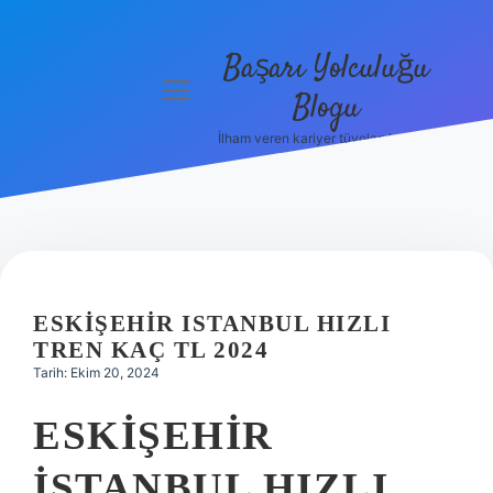
Başarı Yolculuğu
menüyü
Blogu
aç
İlham veren kariyer tüyoları burada!
Anasayfa
Gizlilik
Politikası
Yasal Uyarı
ESKIŞEHIR ISTANBUL HIZLI
Hakkımızda
TREN KAÇ TL 2024
Tarih: Ekim 20, 2024
ESKIŞEHIR
İSTANBUL HIZLI