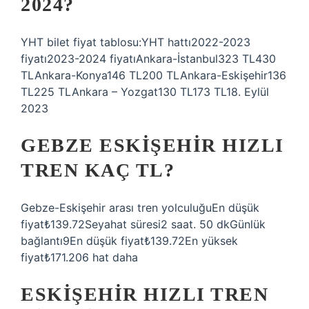
2024?
YHT bilet fiyat tablosu:YHT hattı2022-2023
fiyatı2023-2024 fiyatıAnkara-İstanbul323 TL430
TLAnkara-Konya146 TL200 TLAnkara-Eskişehir136
TL225 TLAnkara – Yozgat130 TL173 TL18. Eylül
2023
GEBZE ESKIŞEHIR HIZLI
TREN KAÇ TL?
Gebze-Eskişehir arası tren yolculuğuEn düşük
fiyat₺139.72Seyahat süresi2 saat. 50 dkGünlük
bağlantı9En düşük fiyat₺139.72En yüksek
fiyat₺171.206 hat daha
ESKIŞEHIR HIZLI TREN