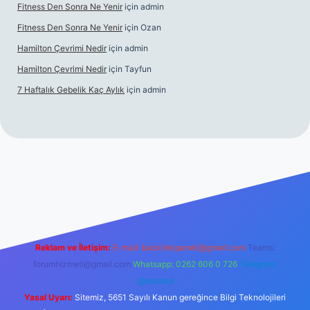
Fitness Den Sonra Ne Yenir
için
admin
Fitness Den Sonra Ne Yenir
için
Ozan
Hamilton Çevrimi Nedir
için
admin
Hamilton Çevrimi Nedir
için
Tayfun
7 Haftalık Gebelik Kaç Aylık
için
admin
r.xyz/
Reklam ve İletişim:
E-mail:
backlinkpaneli@gmail.com
Teams:
forumhizmeti@gmail.com
Whatsapp: 0262 606 0 726
Telegram:
@karabul
Yasal Uyarı:
Sitemiz, 5651 Sayılı Kanun gereğince Bilgi Teknolojileri