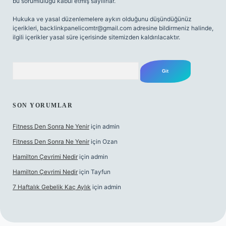
bu sorumluluğu kabul etmiş sayılırlar.
Hukuka ve yasal düzenlemelere aykırı olduğunu düşündüğünüz
içerikleri,
backlinkpanelicomtr@gmail.com
adresine bildirmeniz halinde,
ilgili içerikler yasal süre içerisinde sitemizden kaldırılacaktır.
Arama
SON YORUMLAR
Fitness Den Sonra Ne Yenir
için
admin
Fitness Den Sonra Ne Yenir
için
Ozan
Hamilton Çevrimi Nedir
için
admin
Hamilton Çevrimi Nedir
için
Tayfun
7 Haftalık Gebelik Kaç Aylık
için
admin