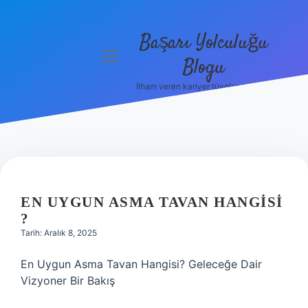
Başarı Yolculuğu
menüyü
Blogu
aç
İlham veren kariyer tüyoları burada!
Anasayfa
Gizlilik
Politikası
Yasal Uyarı
EN UYGUN ASMA TAVAN HANGISI
Hakkımızda
?
Tarih: Aralık 8, 2025
En Uygun Asma Tavan Hangisi? Geleceğe Dair
Vizyoner Bir Bakış