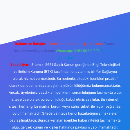
etexper.xyz/
Reklam ve İletişim:
E-mail:
backlinkpaneli@gmail.com
Teams:
forumhizmeti@gmail.com
Whatsapp: 0262 606 0 726
Telegram:
@karabul
Yasal Uyarı:
Sitemiz, 5651 Sayılı Kanun gereğince Bilgi Teknolojileri
ve İletişim Kurumu (BTK) tarafından onaylanmış bir Yer Sağlayıcı
olarak hizmet vermektedir. Bu nedenle, sitedeki içerikleri proaktif
olarak denetleme veya araştırma yükümlülüğümüz bulunmamaktadır.
Ancak, üyelerimiz yazdıkları içeriklerin sorumluluğunu taşımakta olup,
siteye üye olarak bu sorumluluğu kabul etmiş sayılırlar. Bu internet
sitesi, herhangi bir marka, kurum veya şahıs şirketi ile hiçbir bağlantısı
bulunmamaktadır. Sitede yalnızca kendi hazırladığımız makaleler
paylaşılmaktadır. Burada yer alan içerikler haber niteliği taşımamakta
olup, gerçek kurum ve kişiler hakkında paylaşım yapılmamaktadır.