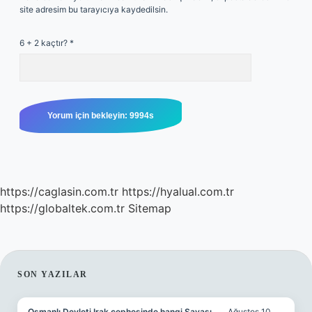
site adresim bu tarayıcıya kaydedilsin.
6 + 2 kaçtır?
*
https://caglasin.com.tr
https://hyalual.com.tr
https://globaltek.com.tr
Sitemap
SIDEBAR
SON YAZILAR
Osmanlı Devleti Irak cephesinde hangi Savaşı
Ağustos 10,