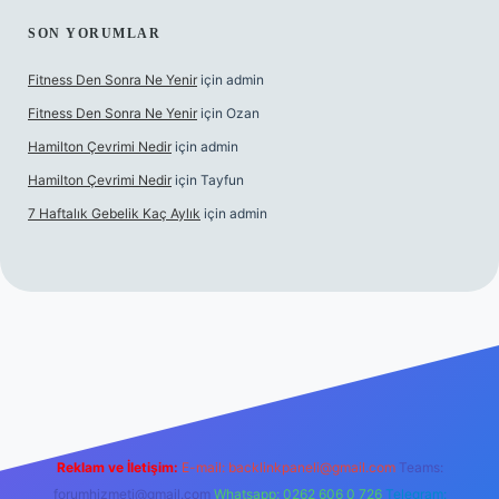
SON YORUMLAR
Fitness Den Sonra Ne Yenir
için
admin
Fitness Den Sonra Ne Yenir
için
Ozan
Hamilton Çevrimi Nedir
için
admin
Hamilton Çevrimi Nedir
için
Tayfun
7 Haftalık Gebelik Kaç Aylık
için
admin
r.xyz/
Reklam ve İletişim:
E-mail:
backlinkpaneli@gmail.com
Teams:
forumhizmeti@gmail.com
Whatsapp: 0262 606 0 726
Telegram: