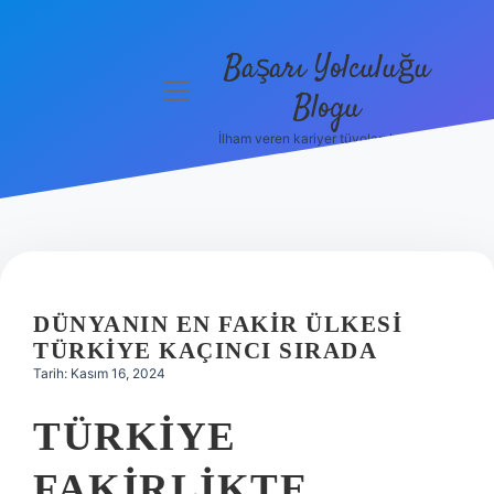
Başarı Yolculuğu
menüyü
Blogu
aç
İlham veren kariyer tüyoları burada!
Anasayfa
Gizlilik
Politikası
Yasal Uyarı
DÜNYANIN EN FAKIR ÜLKESI
Hakkımızda
TÜRKIYE KAÇINCI SIRADA
Tarih: Kasım 16, 2024
TÜRKIYE
FAKIRLIKTE