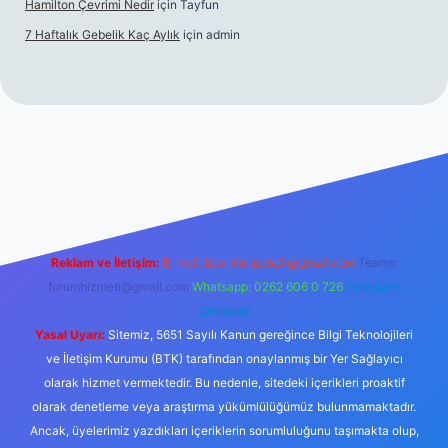
Hamilton Çevrimi Nedir
için
Tayfun
7 Haftalık Gebelik Kaç Aylık
için
admin
exper.xyz/
Reklam ve İletişim:
E-mail:
backlinkpaneli@gmail.com
Teams:
forumhizmeti@gmail.com
Whatsapp: 0262 606 0 726
Telegram:
@karabul
Yasal Uyarı:
Sitemiz, 5651 Sayılı Kanun gereğince Bilgi Teknolojileri
ve İletişim Kurumu (BTK) tarafından onaylanmış bir Yer Sağlayıcı
olarak hizmet vermektedir. Bu nedenle, sitedeki içerikleri proaktif
olarak denetleme veya araştırma yükümlülüğümüz bulunmamaktadır.
Ancak, üyelerimiz yazdıkları içeriklerin sorumluluğunu taşımakta olup,