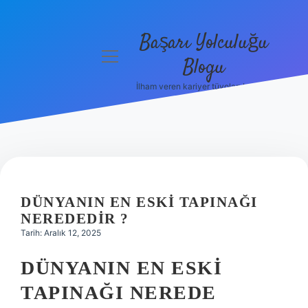
Başarı Yolculuğu
menüyü
Blogu
aç
İlham veren kariyer tüyoları burada!
Anasayfa
Gizlilik
Politikası
Yasal Uyarı
DÜNYANIN EN ESKI TAPINAĞI
Hakkımızda
NEREDEDIR ?
Tarih: Aralık 12, 2025
DÜNYANIN EN ESKI
TAPINAĞI NEREDE