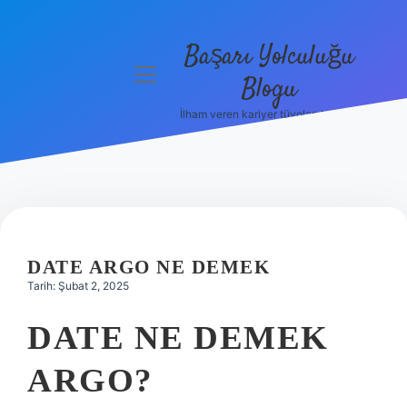
Başarı Yolculuğu
menüyü
Blogu
aç
İlham veren kariyer tüyoları burada!
Anasayfa
Gizlilik
Politikası
Yasal Uyarı
DATE ARGO NE DEMEK
Hakkımızda
Tarih: Şubat 2, 2025
DATE NE DEMEK
ARGO?