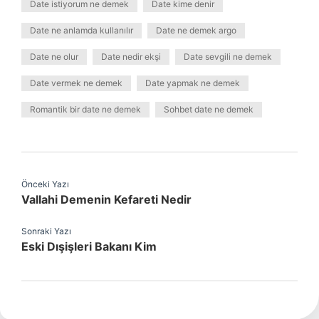
Date istiyorum ne demek
Date kime denir
Date ne anlamda kullanılır
Date ne demek argo
Date ne olur
Date nedir ekşi
Date sevgili ne demek
Date vermek ne demek
Date yapmak ne demek
Romantik bir date ne demek
Sohbet date ne demek
Önceki Yazı
Vallahi Demenin Kefareti Nedir
Sonraki Yazı
Eski Dışişleri Bakanı Kim