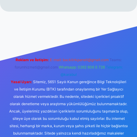
per.xyz/
Reklam ve İletişim:
E-mail:
backlinkpaneli@gmail.com
Teams:
forumhizmeti@gmail.com
Whatsapp: 0262 606 0 726
Telegram:
@karabul
Yasal Uyarı:
Sitemiz, 5651 Sayılı Kanun gereğince Bilgi Teknolojileri
ve İletişim Kurumu (BTK) tarafından onaylanmış bir Yer Sağlayıcı
olarak hizmet vermektedir. Bu nedenle, sitedeki içerikleri proaktif
olarak denetleme veya araştırma yükümlülüğümüz bulunmamaktadır.
Ancak, üyelerimiz yazdıkları içeriklerin sorumluluğunu taşımakta olup,
siteye üye olarak bu sorumluluğu kabul etmiş sayılırlar. Bu internet
sitesi, herhangi bir marka, kurum veya şahıs şirketi ile hiçbir bağlantısı
bulunmamaktadır. Sitede yalnızca kendi hazırladığımız makaleler