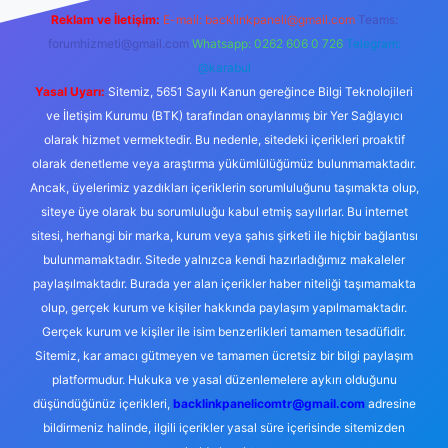
Reklam ve İletişim:
E-mail:
backlinkpaneli@gmail.com
Teams:
forumhizmeti@gmail.com
Whatsapp: 0262 606 0 726
Telegram:
@karabul
Yasal Uyarı:
Sitemiz, 5651 Sayılı Kanun gereğince Bilgi Teknolojileri
ve İletişim Kurumu (BTK) tarafından onaylanmış bir Yer Sağlayıcı
olarak hizmet vermektedir. Bu nedenle, sitedeki içerikleri proaktif
olarak denetleme veya araştırma yükümlülüğümüz bulunmamaktadır.
Ancak, üyelerimiz yazdıkları içeriklerin sorumluluğunu taşımakta olup,
siteye üye olarak bu sorumluluğu kabul etmiş sayılırlar. Bu internet
sitesi, herhangi bir marka, kurum veya şahıs şirketi ile hiçbir bağlantısı
bulunmamaktadır. Sitede yalnızca kendi hazırladığımız makaleler
paylaşılmaktadır. Burada yer alan içerikler haber niteliği taşımamakta
olup, gerçek kurum ve kişiler hakkında paylaşım yapılmamaktadır.
Gerçek kurum ve kişiler ile isim benzerlikleri tamamen tesadüfidir.
Sitemiz, kar amacı gütmeyen ve tamamen ücretsiz bir bilgi paylaşım
platformudur. Hukuka ve yasal düzenlemelere aykırı olduğunu
düşündüğünüz içerikleri,
backlinkpanelicomtr@gmail.com
adresine
bildirmeniz halinde, ilgili içerikler yasal süre içerisinde sitemizden