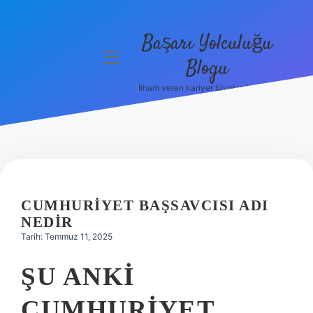
Başarı Yolculuğu
menüyü
Blogu
aç
İlham veren kariyer tüyoları burada!
Anasayfa
Gizlilik
Politikası
Yasal Uyarı
CUMHURIYET BAŞSAVCISI ADI
Hakkımızda
NEDIR
Tarih: Temmuz 11, 2025
ŞU ANKI
CUMHURIYET