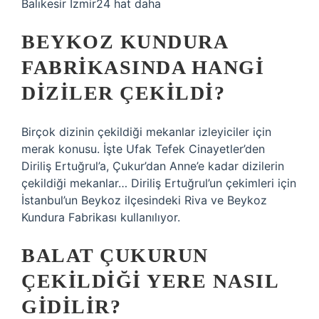
Balıkesir İzmir24 hat daha
BEYKOZ KUNDURA
FABRIKASINDA HANGI
DIZILER ÇEKILDI?
Birçok dizinin çekildiği mekanlar izleyiciler için
merak konusu. İşte Ufak Tefek Cinayetler’den
Diriliş Ertuğrul’a, Çukur’dan Anne’e kadar dizilerin
çekildiği mekanlar… Diriliş Ertuğrul’un çekimleri için
İstanbul’un Beykoz ilçesindeki Riva ve Beykoz
Kundura Fabrikası kullanılıyor.
BALAT ÇUKURUN
ÇEKILDIĞI YERE NASIL
GIDILIR?