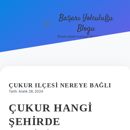
Başarı Yolculuğu
menüyü
Blogu
aç
İlham veren kariyer tüyoları burada!
Anasayfa
Gizlilik
Politikası
Yasal Uyarı
ÇUKUR ILÇESI NEREYE BAĞLI
Hakkımızda
Tarih: Aralık 28, 2024
ÇUKUR HANGI
ŞEHIRDE