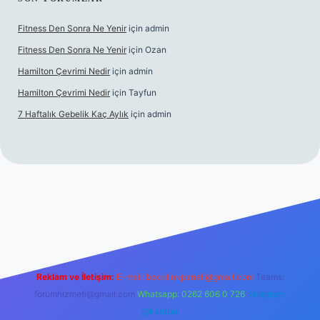
Fitness Den Sonra Ne Yenir
için
admin
Fitness Den Sonra Ne Yenir
için
Ozan
Hamilton Çevrimi Nedir
için
admin
Hamilton Çevrimi Nedir
için
Tayfun
7 Haftalık Gebelik Kaç Aylık
için
admin
per.xyz/
Reklam ve İletişim:
E-mail:
backlinkpaneli@gmail.com
Teams:
forumhizmeti@gmail.com
Whatsapp: 0262 606 0 726
Telegram:
@karabul