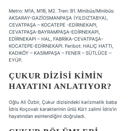
Metro: M1A, M1B, M2. Tren: B1. Minibüs/Minibüs:
AKSARAY-GAZİOSMANPAŞA (YILDIZTABYA),
CEVATPAŞA – KOCATEPE -EDİRNEKAPI,
CEVATPAŞA-BAYRAMPAŞA-EDİRNEKAPI,
EDİRNEKAPI – HAL, FABRİKA-CEVATPAŞA-
KOCATEPE-EDİRNEKAPI. Feribot: HALIÇ HATTI,
KADIKÖY – KASIMPAŞA – FENER – SÜTLÜCE –
EYÜP.
ÇUKUR DIZISI KIMIN
HAYATINI ANLATIYOR?
Oğlu Ali Özbir, Çukur dizisindeki karizmatik baba
İdris Koçovalı karakterinin ünlü Kürt zalimi İdris’in
hayatından esinlendiğini doğruladı.