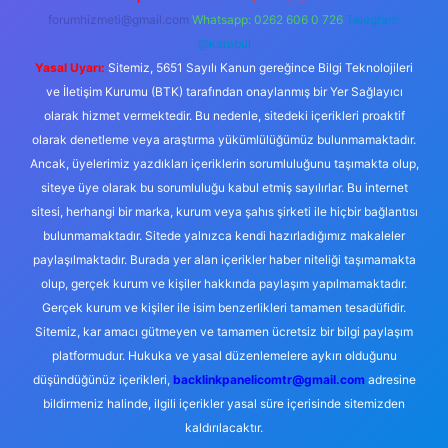
forumhizmeti@gmail.com
Whatsapp: 0262 606 0 726
Telegram:
@karabul
Yasal Uyarı:
Sitemiz, 5651 Sayılı Kanun gereğince Bilgi Teknolojileri
ve İletişim Kurumu (BTK) tarafından onaylanmış bir Yer Sağlayıcı
olarak hizmet vermektedir. Bu nedenle, sitedeki içerikleri proaktif
olarak denetleme veya araştırma yükümlülüğümüz bulunmamaktadır.
Ancak, üyelerimiz yazdıkları içeriklerin sorumluluğunu taşımakta olup,
siteye üye olarak bu sorumluluğu kabul etmiş sayılırlar. Bu internet
sitesi, herhangi bir marka, kurum veya şahıs şirketi ile hiçbir bağlantısı
bulunmamaktadır. Sitede yalnızca kendi hazırladığımız makaleler
paylaşılmaktadır. Burada yer alan içerikler haber niteliği taşımamakta
olup, gerçek kurum ve kişiler hakkında paylaşım yapılmamaktadır.
Gerçek kurum ve kişiler ile isim benzerlikleri tamamen tesadüfidir.
Sitemiz, kar amacı gütmeyen ve tamamen ücretsiz bir bilgi paylaşım
platformudur. Hukuka ve yasal düzenlemelere aykırı olduğunu
düşündüğünüz içerikleri,
backlinkpanelicomtr@gmail.com
adresine
bildirmeniz halinde, ilgili içerikler yasal süre içerisinde sitemizden
kaldırılacaktır.