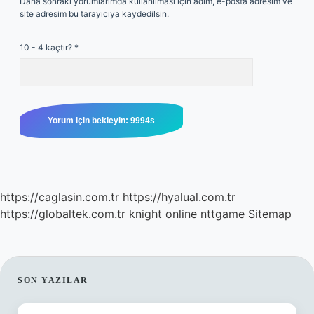
Daha sonraki yorumlarımda kullanılması için adım, e-posta adresim ve
site adresim bu tarayıcıya kaydedilsin.
10 - 4 kaçtır?
*
https://caglasin.com.tr
https://hyalual.com.tr
https://globaltek.com.tr
knight online
nttgame
Sitemap
SIDEBAR
SON YAZILAR