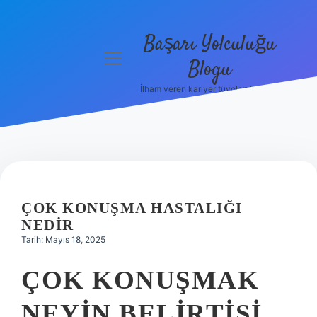
Başarı Yolculuğu
menüyü
Blogu
aç
İlham veren kariyer tüyoları burada!
Anasayfa
Gizlilik
Politikası
Yasal Uyarı
ÇOK KONUŞMA HASTALIĞI
Hakkımızda
NEDIR
Tarih: Mayıs 18, 2025
ÇOK KONUŞMAK
NEYIN BELIRTISI