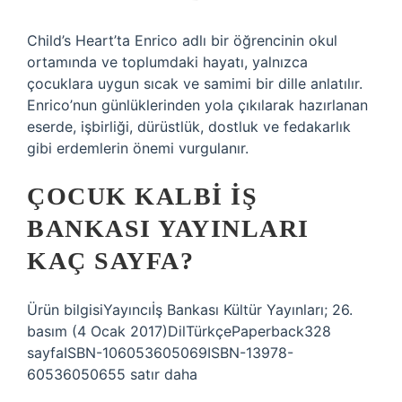
Child’s Heart’ta Enrico adlı bir öğrencinin okul
ortamında ve toplumdaki hayatı, yalnızca
çocuklara uygun sıcak ve samimi bir dille anlatılır.
Enrico’nun günlüklerinden yola çıkılarak hazırlanan
eserde, işbirliği, dürüstlük, dostluk ve fedakarlık
gibi erdemlerin önemi vurgulanır.
ÇOCUK KALBI İŞ
BANKASI YAYINLARI
KAÇ SAYFA?
Ürün bilgisiYayıncı‎İş Bankası Kültür Yayınları; 26.
basım (4 Ocak 2017)DilTürkçePaperback328
sayfaISBN-106053605069ISBN-13978-
60536050655 satır daha