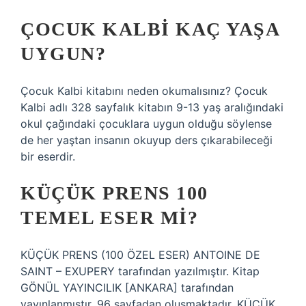
ÇOCUK KALBI KAÇ YAŞA
UYGUN?
Çocuk Kalbi kitabını neden okumalısınız? Çocuk
Kalbi adlı 328 sayfalık kitabın 9-13 yaş aralığındaki
okul çağındaki çocuklara uygun olduğu söylense
de her yaştan insanın okuyup ders çıkarabileceği
bir eserdir.
KÜÇÜK PRENS 100
TEMEL ESER MI?
KÜÇÜK PRENS (100 ÖZEL ESER) ANTOINE DE
SAINT – EXUPERY tarafından yazılmıştır. Kitap
GÖNÜL YAYINCILIK [ANKARA] tarafından
yayınlanmıştır. 96 sayfadan oluşmaktadır. KÜÇÜK