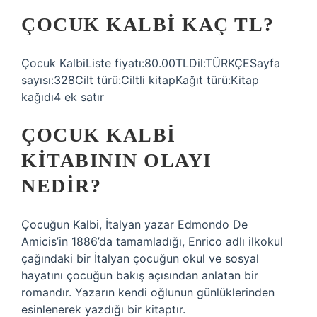
ÇOCUK KALBI KAÇ TL?
Çocuk KalbiListe fiyatı:80.00TLDil:TÜRKÇESayfa
sayısı:328Cilt türü:Ciltli kitapKağıt türü:Kitap
kağıdı4 ek satır
ÇOCUK KALBI
KITABININ OLAYI
NEDIR?
Çocuğun Kalbi, İtalyan yazar Edmondo De
Amicis’in 1886’da tamamladığı, Enrico adlı ilkokul
çağındaki bir İtalyan çocuğun okul ve sosyal
hayatını çocuğun bakış açısından anlatan bir
romandır. Yazarın kendi oğlunun günlüklerinden
esinlenerek yazdığı bir kitaptır.