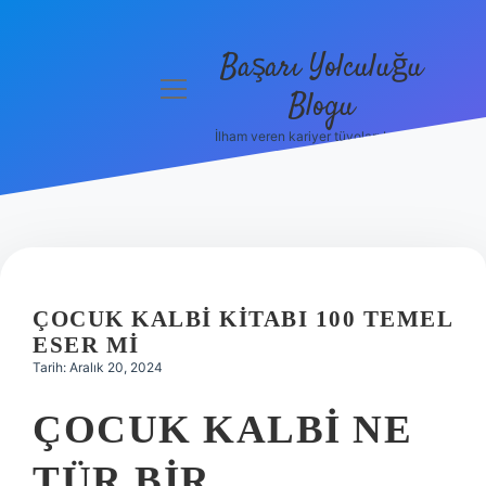
Başarı Yolculuğu
menüyü
Blogu
aç
İlham veren kariyer tüyoları burada!
Anasayfa
Gizlilik
Politikası
Yasal Uyarı
ÇOCUK KALBI KITABI 100 TEMEL
Hakkımızda
ESER MI
Tarih: Aralık 20, 2024
ÇOCUK KALBI NE
TÜR BIR