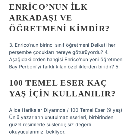
ENRICO’NUN ILK
ARKADAŞI VE
ÖĞRETMENI KIMDIR?
3. Enrico’nun birinci sınıf öğretmeni Delkati her
perşembe çocukları nereye götürüyordu? 4.
Aşağıdakilerden hangisi Enrico’nun yeni öğretmeni
Bay Perboni’yi farklı kılan özelliklerden biridir? 5.
100 TEMEL ESER KAÇ
YAŞ İÇIN KULLANILIR?
Alice Harikalar Diyarında / 100 Temel Eser (9 yaş)
Ünlü yazarların unutulmaz eserleri, birbirinden
güzel resimlerle süslendi; siz değerli
okuyucularımızı bekliyor.