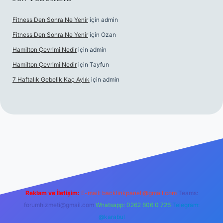
Fitness Den Sonra Ne Yenir
için
admin
Fitness Den Sonra Ne Yenir
için
Ozan
Hamilton Çevrimi Nedir
için
admin
Hamilton Çevrimi Nedir
için
Tayfun
7 Haftalık Gebelik Kaç Aylık
için
admin
xper.xyz/
Reklam ve İletişim:
E-mail:
backlinkpaneli@gmail.com
Teams:
forumhizmeti@gmail.com
Whatsapp: 0262 606 0 726
Telegram:
@karabul