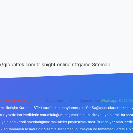
://globaltek.com.tr
knight online
nttgame
Sitemap
backlinkpaneli@gmail.com
Teams:
forumhizmeti@gmail.com
Whatsapp: 0262 60
i ve İletişim Kurumu (BTK) tarafından onaylanmış bir Yer Sağlayıcı olarak hizmet v
azdıkları içeriklerin sorumluluğunu taşımakta olup, siteye üye olarak bu sorumlul
e yalnızca kendi hazırladığımız makaleler paylaşılmaktadır. Burada yer alan içeri
likleri tamamen tesadüfidir. Sitemiz, kar amacı gütmeyen ve tamamen ücretsiz bir