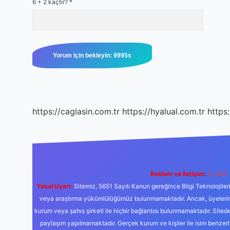
6 + 2 kaçtır?
*
https://caglasin.com.tr
https://hyalual.com.tr
https
Reklam ve İletişim:
E-mail:
Yasal Uyarı:
Sitemiz, 5651 Sayılı Kanun gereğince Bilgi Teknolojiler
veya araştırma yükümlülüğümüz bulunmamaktadır. Ancak, üyelerimiz y
kurum veya şahıs şirketi ile hiçbir bağlantısı bulunmamaktadır. Sited
paylaşım yapılmamaktadır. Gerçek kurum ve kişiler ile isim benzer