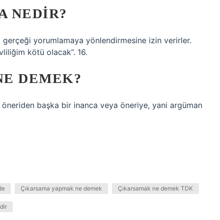
A NEDIR?
ı gerçeği yorumlamaya yönlendirmesine izin verirler.
iliğim kötü olacak”. 16.
NE DEMEK?
r öneriden başka bir inanca veya öneriye, yani argüman
de
Çıkarsama yapmak ne demek
Çıkarsamak ne demek TDK
dir