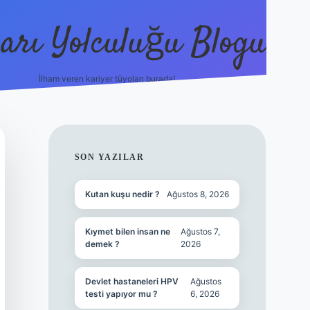
arı Yolculuğu Blogu
İlham veren kariyer tüyoları burada!
tulipbet giriş
https://www.be
SIDEBAR
SON YAZILAR
Kutan kuşu nedir ?
Ağustos 8, 2026
Kıymet bilen insan ne
Ağustos 7,
demek ?
2026
Devlet hastaneleri HPV
Ağustos
testi yapıyor mu ?
6, 2026