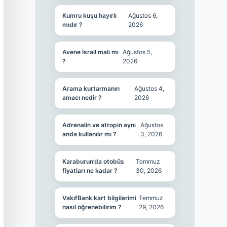
Kumru kuşu hayırlı
Ağustos 6,
mıdır ?
2026
Avene İsrail malı mı
Ağustos 5,
?
2026
Arama kurtarmanın
Ağustos 4,
amacı nedir ?
2026
Adrenalin ve atropin aynı
Ağustos
anda kullanılır mı ?
3, 2026
Karaburun’da otobüs
Temmuz
fiyatları ne kadar ?
30, 2026
VakıfBank kart bilgilerimi
Temmuz
nasıl öğrenebilirim ?
29, 2026