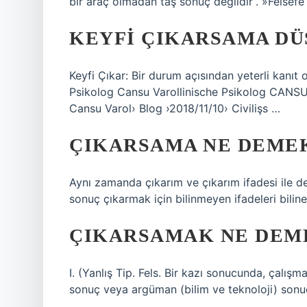
bir araç olmadan taş sonuç değildir”. »Felsefe
KEYFI ÇIKARSAMA DÜ
Keyfi Çıkar: Bir durum açısından yeterli kanıt o
Psikolog Cansu Varollinische Psikolog CANSU 
Cansu Varol› Blog ›2018/11/10› Civilişs …
ÇIKARSAMA NE DEMEK
Aynı zamanda çıkarım ve çıkarım ifadesi ile de 
sonuç çıkarmak için bilinmeyen ifadeleri biline
ÇIKARSAMAK NE DEM
I. (Yanlış Tip. Fels. Bir kazı sonucunda, çalışm
sonuç veya argüman (bilim ve teknoloji) son