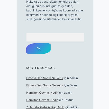
Hukuka ve yasal düzenlemelere aykırı
olduğunu düşündüğünüz içerikleri,
backlinkpanelicomtr@gmail.com
adresine
bildirmeniz halinde, ilgili içerikler yasal
süre içerisinde sitemizden kaldırılacaktır.
Arama
SON YORUMLAR
Fitness Den Sonra Ne Yenir
için
admin
Fitness Den Sonra Ne Yenir
için
Ozan
Hamilton Çevrimi Nedir
için
admin
Hamilton Çevrimi Nedir
için
Tayfun
7 Haftalık Gebelik Kaç Aylık
için
admin