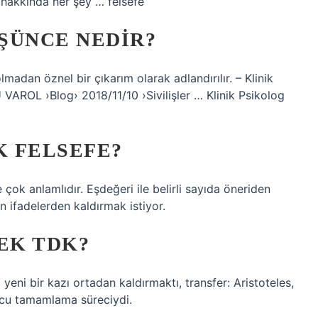
 hakkında her şey … felsefe
ŞÜNCE NEDIR?
lmadan öznel bir çıkarım olarak adlandırılır. – Klinik
VAROL ›Blog› 2018/11/10 ›Sivilişler … Klinik Psikolog
 FELSEFE?
çok anlamlıdır. Eşdeğeri ile belirli sayıda öneriden
n ifadelerden kaldırmak istiyor.
EK TDK?
a yeni bir kazı ortadan kaldırmaktı, transfer: Aristoteles,
ucu tamamlama süreciydi.