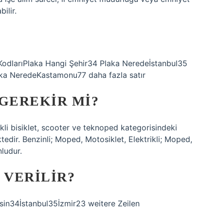
ilir.
ka KodlarıPlaka Hangi Şehir34 Plaka Neredeİstanbul35
ka NeredeKastamonu77 daha fazla satır
 GEREKIR MI?
ikli bisiklet, scooter ve teknoped kategorisindeki
tedir. Benzinli; Moped, Motosiklet, Elektrikli; Moped,
ludur.
 VERILIR?
n34İstanbul35İzmir23 weitere Zeilen