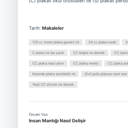
(C) plakalı okul otobüsleri ile (S) plakalı perso
Tarih:
Makaleler
125 cc motor plaka gerekir mi
34 cc plaka nedir
3
C plaka ne işe yarar
CC bilgisi ne demek
CC işare
CC plaka nasıl alınır
CC plaka neresi
CC plaka pol
Noterde plaka seçilebilir mi
Sivil polis plakası nasıl olur
Yeşil CC sticker ne demek
Önceki Yazı
Insan Mantığı Nasıl Gelişir