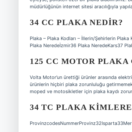
müdürlüğünün internet sitesi aracılığıyla yapılab
34 CC PLAKA NEDIR?
Plaka – Plaka Kodları – İllerin/Şehirlerin Pla
Plaka Neredeİzmir36 Plaka NeredeKars37 Pla
125 CC MOTOR PLAKA
Volta Motor’un ürettiği ürünler arasında elektr
ürünlerin hiçbiri plaka zorunluluğu getirmemek
moped ve motosikletler için plaka kaydı zorun
34 TC PLAKA KIMLERE
ProvinzcodesNummerProvinz32Isparta33Mersi