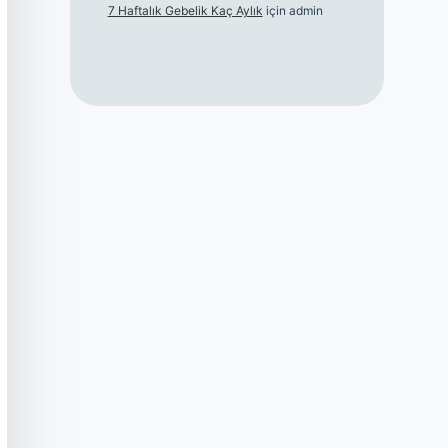
7 Haftalık Gebelik Kaç Aylık
için
admin