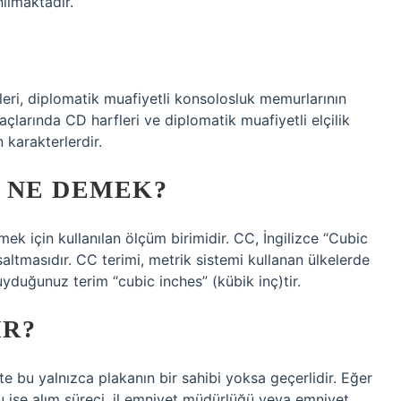
nılmaktadır.
eri, diplomatik muafiyetli konsolosluk memurlarının
raçlarında CD harfleri ve diplomatik muafiyetli elçilik
 karakterlerdir.
 NE DEMEK?
mek için kullanılan ölçüm birimidir. CC, İngilizce “Cubic
altmasıdır. CC terimi, metrik sistemi kullanan ülkelerde
 duyduğunuz terim “cubic inches” (kübik inç)tir.
IR?
te bu yalnızca plakanın bir sahibi yoksa geçerlidir. Eğer
 Bu işe alım süreci, il emniyet müdürlüğü veya emniyet