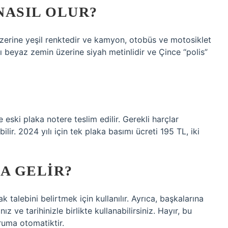
 NASIL OLUR?
 üzerine yeşil renktedir ve kamyon, otobüs ve motosiklet
arı beyaz zemin üzerine siyah metinlidir ve Çince “polis”
e eski plaka notere teslim edilir. Gerekli harçlar
lir. 2024 yılı için tek plaka basımı ücreti 195 TL, iki
A GELIR?
k talebini belirtmek için kullanılır. Ayrıca, başkalarına
z ve tarihinizle birlikte kullanabilirsiniz. Hayır, bu
oruma otomatiktir.