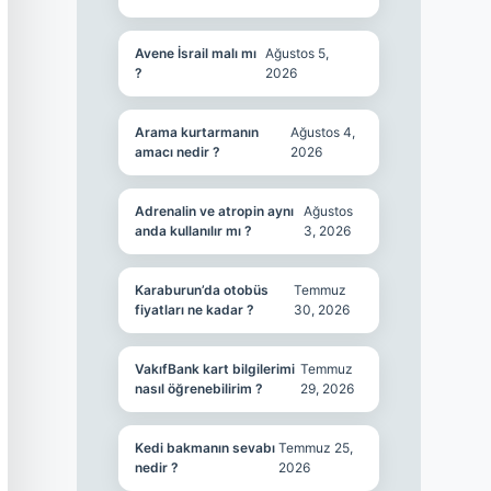
Avene İsrail malı mı
Ağustos 5,
?
2026
Arama kurtarmanın
Ağustos 4,
amacı nedir ?
2026
Adrenalin ve atropin aynı
Ağustos
anda kullanılır mı ?
3, 2026
Karaburun’da otobüs
Temmuz
fiyatları ne kadar ?
30, 2026
VakıfBank kart bilgilerimi
Temmuz
nasıl öğrenebilirim ?
29, 2026
Kedi bakmanın sevabı
Temmuz 25,
nedir ?
2026