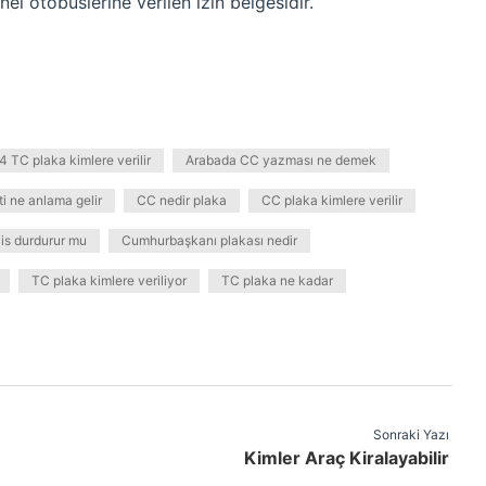
nel otobüslerine verilen izin belgesidir.
4 TC plaka kimlere verilir
Arabada CC yazması ne demek
ti ne anlama gelir
CC nedir plaka
CC plaka kimlere verilir
is durdurur mu
Cumhurbaşkanı plakası nedir
TC plaka kimlere veriliyor
TC plaka ne kadar
Sonraki Yazı
Kimler Araç Kiralayabilir