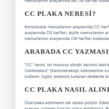
memurlarının araçlarında ise CM harfleri kulla
CC PLAKA NERESI?
Konsolosluk memurlarının araçlarında CC harfl
araçlarında CG harfleri, elçilik memurlarının a
memurlarının araçlarında CM harfleri kullanılan
ARABADA CC YAZMASI
“CC” terimi, bir motorun silindir hacmini belirt
Centimeters” (Santimetreküp) kelimelerinin kıs
kullanılır. İngiliz sistemini kullanan ülkelerde
CC PLAKA NASIL ALIN
Özel plaka edinmenin tek adresi polistir. Elbet
öyleyse, polisten özel bir plaka alabilirsiniz.