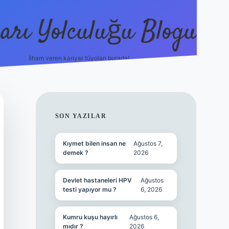
arı Yolculuğu Blogu
İlham veren kariyer tüyoları burada!
tulipbet giriş
https://www.betexper
SIDEBAR
SON YAZILAR
Kıymet bilen insan ne
Ağustos 7,
demek ?
2026
Devlet hastaneleri HPV
Ağustos
testi yapıyor mu ?
6, 2026
Kumru kuşu hayırlı
Ağustos 6,
mıdır ?
2026