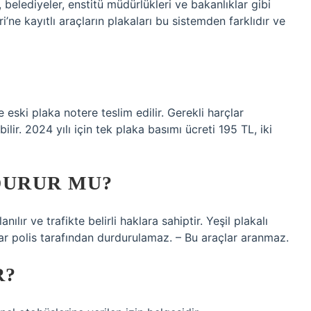
ük, belediyeler, enstitü müdürlükleri ve bakanlıklar gibi
ri’ne kayıtlı araçların plakaları bu sistemden farklıdır ve
e eski plaka notere teslim edilir. Gerekli harçlar
lir. 2024 yılı için tek plaka basımı ücreti 195 TL, iki
DURUR MU?
nılır ve trafikte belirli haklara sahiptir. Yeşil plakalı
açlar polis tarafından durdurulamaz. – Bu araçlar aranmaz.
R?