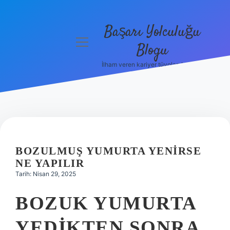
Başarı Yolculuğu
menüyü
Blogu
aç
İlham veren kariyer tüyoları burada!
Anasayfa
Gizlilik
Politikası
Yasal Uyarı
BOZULMUŞ YUMURTA YENIRSE
Hakkımızda
NE YAPILIR
Tarih: Nisan 29, 2025
BOZUK YUMURTA
YEDIKTEN SONRA