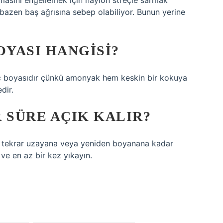
masını engellemek için naylon streçle sarmak
 bazen baş ağrısına sebep olabiliyor. Bunun yerine
OYASI HANGISI?
ç boyasıdır çünkü amonyak hem keskin bir kokuya
dir.
 SÜRE AÇIK KALIR?
nız tekrar uzayana veya yeniden boyanana kadar
ve en az bir kez yıkayın.