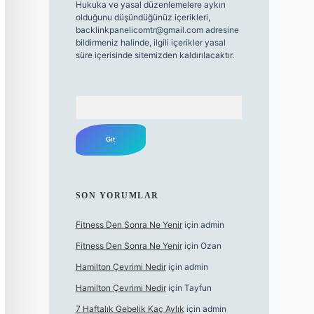
Hukuka ve yasal düzenlemelere aykırı
olduğunu düşündüğünüz içerikleri,
backlinkpanelicomtr@gmail.com
adresine
bildirmeniz halinde, ilgili içerikler yasal
süre içerisinde sitemizden kaldırılacaktır.
Arama
SON YORUMLAR
Fitness Den Sonra Ne Yenir
için
admin
Fitness Den Sonra Ne Yenir
için
Ozan
Hamilton Çevrimi Nedir
için
admin
Hamilton Çevrimi Nedir
için
Tayfun
7 Haftalık Gebelik Kaç Aylık
için
admin