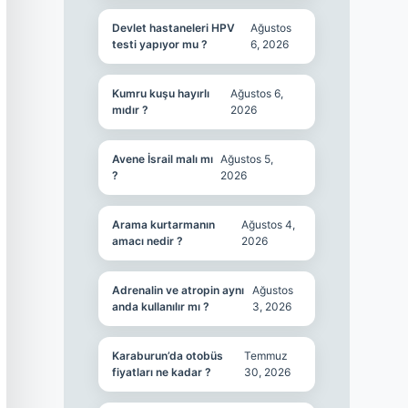
Devlet hastaneleri HPV
Ağustos
testi yapıyor mu ?
6, 2026
Kumru kuşu hayırlı
Ağustos 6,
mıdır ?
2026
Avene İsrail malı mı
Ağustos 5,
?
2026
Arama kurtarmanın
Ağustos 4,
amacı nedir ?
2026
Adrenalin ve atropin aynı
Ağustos
anda kullanılır mı ?
3, 2026
Karaburun’da otobüs
Temmuz
fiyatları ne kadar ?
30, 2026