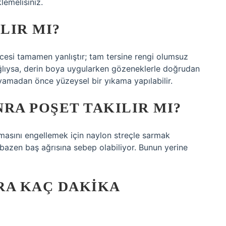
lemelisiniz.
LIR MI?
ncesi tamamen yanlıştır; tam tersine rengi olumsuz
 yağlıysa, derin boya uygularken gözeneklerle doğrudan
yamadan önce yüzeysel bir yıkama yapılabilir.
RA POŞET TAKILIR MI?
masını engellemek için naylon streçle sarmak
 bazen baş ağrısına sebep olabiliyor. Bunun yerine
RA KAÇ DAKIKA