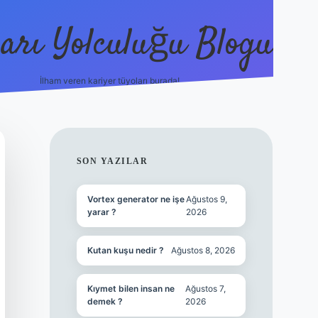
arı Yolculuğu Blogu
İlham veren kariyer tüyoları burada!
tulipbet giriş
https://www.betexper
SIDEBAR
SON YAZILAR
Vortex generator ne işe
Ağustos 9,
yarar ?
2026
Kutan kuşu nedir ?
Ağustos 8, 2026
Kıymet bilen insan ne
Ağustos 7,
demek ?
2026