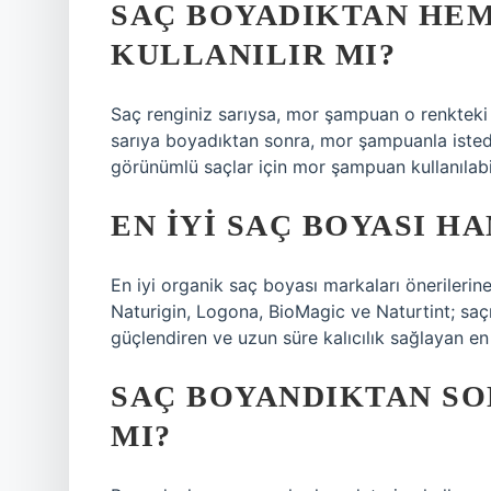
SAÇ BOYADIKTAN HE
KULLANILIR MI?
Saç renginiz sarıysa, mor şampuan o renkteki s
sarıya boyadıktan sonra, mor şampuanla isted
görünümlü saçlar için mor şampuan kullanılabil
EN IYI SAÇ BOYASI H
En iyi organik saç boyası markaları önerilerine
Naturigin, Logona, BioMagic ve Naturtint; saç
güçlendiren ve uzun süre kalıcılık sağlayan en
SAÇ BOYANDIKTAN SO
MI?