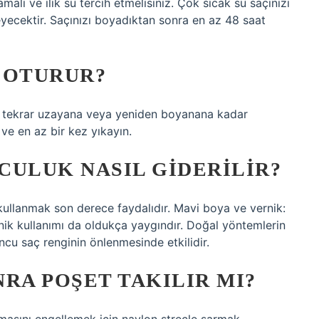
alı ve ılık su tercih etmelisiniz. Çok sıcak su saçınızı
eyecektir. Saçınızı boyadıktan sonra en az 48 saat
 OTURUR?
nız tekrar uzayana veya yeniden boyanana kadar
ve en az bir kez yıkayın.
CULUK NASIL GIDERILIR?
kullanmak son derece faydalıdır. Mavi boya ve vernik:
nik kullanımı da oldukça yaygındır. Doğal yöntemlerin
ncu saç renginin önlenmesinde etkilidir.
RA POŞET TAKILIR MI?