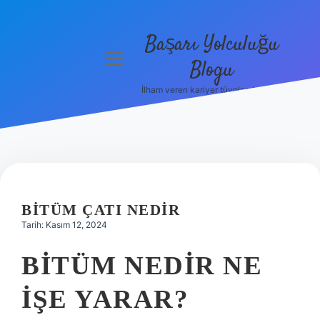
Başarı Yolculuğu
menüyü
Blogu
aç
İlham veren kariyer tüyoları burada!
Anasayfa
Gizlilik
Politikası
Yasal Uyarı
BITÜM ÇATI NEDIR
Hakkımızda
Tarih: Kasım 12, 2024
BITÜM NEDIR NE
IŞE YARAR?