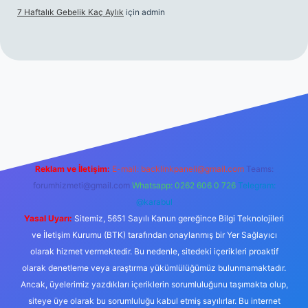
7 Haftalık Gebelik Kaç Aylık
için
admin
per.xyz/
Reklam ve İletişim:
E-mail:
backlinkpaneli@gmail.com
Teams:
forumhizmeti@gmail.com
Whatsapp: 0262 606 0 726
Telegram:
@karabul
Yasal Uyarı:
Sitemiz, 5651 Sayılı Kanun gereğince Bilgi Teknolojileri
ve İletişim Kurumu (BTK) tarafından onaylanmış bir Yer Sağlayıcı
olarak hizmet vermektedir. Bu nedenle, sitedeki içerikleri proaktif
olarak denetleme veya araştırma yükümlülüğümüz bulunmamaktadır.
Ancak, üyelerimiz yazdıkları içeriklerin sorumluluğunu taşımakta olup,
siteye üye olarak bu sorumluluğu kabul etmiş sayılırlar. Bu internet