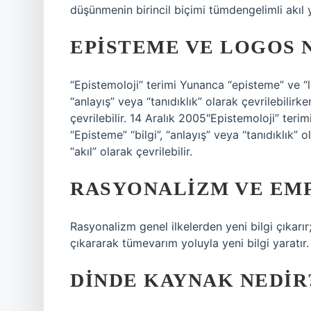
düşünmenin birincil biçimi tümdengelimli akıl 
EPISTEME VE LOGOS 
“Epistemoloji” terimi Yunanca “episteme” ve “l
“anlayış” veya “tanıdıklık” olarak çevrilebilirk
çevrilebilir. 14 Aralık 2005″Epistemoloji” teri
“Episteme” “bilgi”, “anlayış” veya “tanıdıklık” 
“akıl” olarak çevrilebilir.
RASYONALIZM VE EMP
Rasyonalizm genel ilkelerden yeni bilgi çıkarı
çıkararak tümevarım yoluyla yeni bilgi yaratır.
DINDE KAYNAK NEDIR