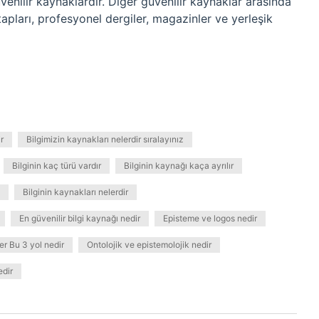
enilir kaynaklardır. Diğer güvenilir kaynaklar arasında
itapları, profesyonel dergiler, magazinler ve yerleşik
r
Bilgimizin kaynakları nelerdir sıralayınız
Bilginin kaç türü vardır
Bilginin kaynağı kaça ayrılır
Bilginin kaynakları nelerdir
En güvenilir bilgi kaynağı nedir
Episteme ve logos nedir
er Bu 3 yol nedir
Ontolojik ve epistemolojik nedir
dir