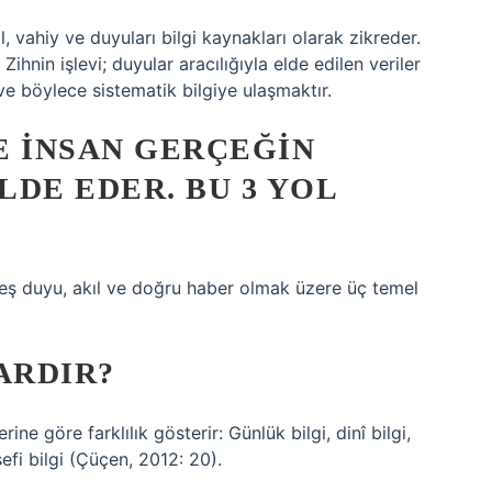
l, vahiy ve duyuları bilgi kaynakları olarak zikreder.
Zihnin işlevi; duyular aracılığıyla elde edilen veriler
e böylece sistematik bilgiye ulaşmaktır.
E INSAN GERÇEĞIN
LDE EDER. BU 3 YOL
beş duyu, akıl ve doğru haber olmak üzere üç temel
ARDIR?
ine göre farklılık gösterir: Günlük bilgi, dinî bilgi,
lsefi bilgi (Çüçen, 2012: 20).