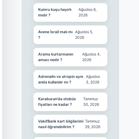
Kumru kuşu hayırlı
Ağustos 6,
mıdır ?
2026
Avene İsrail malı mı
Ağustos 5,
?
2026
Arama kurtarmanın
Ağustos 4,
amacı nedir ?
2026
Adrenalin ve atropin aynı
Ağustos
anda kullanılır mı ?
3, 2026
Karaburun’da otobüs
Temmuz
fiyatları ne kadar ?
30, 2026
VakıfBank kart bilgilerimi
Temmuz
nasıl öğrenebilirim ?
29, 2026