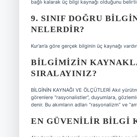
bağlı kalarak üç bilgi kaynağı olduğunu belirti
9. SINIF DOĞRU BILG
NELERDIR?
Kur’an’a göre gerçek bilginin üç kaynağı vardır
BILGIMIZIN KAYNAKL
SIRALAYINIZ?
BİLGİNİN KAYNAĞI VE ÖLÇÜTLERİ Akıl yürütme
görenlere “rasyonalistler”, duyumlara, gözleml
denir. Bu akımların adları “rasyonalizm” ve “am
EN GÜVENILIR BILGI 