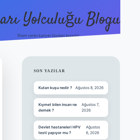
arı Yolculuğu Blogu
İlham veren kariyer tüyoları burada!
tulipbet giriş
https://www.betexper
SIDEBAR
SON YAZILAR
Kutan kuşu nedir ?
Ağustos 8, 2026
Kıymet bilen insan ne
Ağustos 7,
demek ?
2026
Devlet hastaneleri HPV
Ağustos
testi yapıyor mu ?
6, 2026