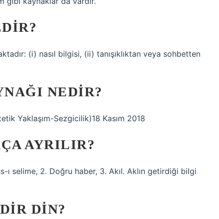
m gibi kaynaklar da vardır.
EDIR?
tadır: (i) nasıl bilgisi, (ii) tanışıklıktan veya sohbetten
YNAĞI NEDIR?
tetik Yaklaşım-Sezgicilik)18 Kasım 2018
ÇA AYRILIR?
s-ı selime, 2. Doğru haber, 3. Akıl. Aklın getirdiği bilgi
DIR DIN?