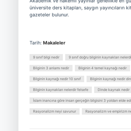
Akademik ve hakemli yayınlar genellikle en güv
üniversite ders kitapları, saygın yayıncıların k
gazeteler bulunur.
Tarih:
Makaleler
9 sınıf bilgi nedir
9 sınıf doğru bilginin kaynakları nelerdi
Bilginin 3 anlamı nedir
Bilginin 4 temel kaynağı nedir
Bilginin kaynağı nedir 10 sınıf
Bilginin kaynağı nedir din
Bilginin kaynakları nelerdir felsefe
Dinde kaynak nedir
İslam inancına göre insan gerçeğin bilgisini 3 yoldan elde ed
Rasyonalizm neyi savunur
Rasyonalizm ve empirizm ne