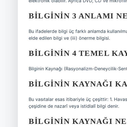
elektronik olabilir. Ayrıca DVD, CD ve mikrofil
BILGININ 3 ANLAMI N
Bu ifadelerde bilgi üç farklı anlamda kullanılmak
elde edilen bilgi ve (iii) önerme bilgisi.
BILGININ 4 TEMEL KA
Bilginin Kaynağı (Rasyonalizm-Deneycilik-Sen
BILGININ KAYNAĞI KA
Bu vasıtalar esas itibariyle üç çeşittir: 1. Havas
çeşidine de nazarî veya istidlalî bilgi denir.
BILGININ KAYNAĞI NE