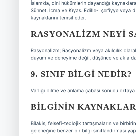
İslam’da, dini hükümlerin dayandığı kaynaklara 
Sünnet, İcma ve Kıyas. Edille-i şer’iyye veya 
kaynaklarını temsil eder.
RASYONALIZM NEYI S
Rasyonalizm; Rasyonalizm veya akılcılık olarak
duyum ve deneyime değil, düşünce ve akla daya
9. SINIF BILGI NEDIR?
Varlığı bilme ve anlama çabası sonucu ortaya ç
BILGININ KAYNAKLAR
Bilakis, felsefi-teolojik tartışmaların ve birbi
geleneğine benzer bir bilgi sınıflandırması yap