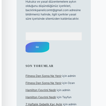
Hukuka ve yasal düzenlemelere aykırı
olduğunu düşündüğünüz içerikleri,
backlinkpanelicomtr@gmail.com
adresine
bildirmeniz halinde, ilgili içerikler yasal
süre içerisinde sitemizden kaldırılacaktır.
Arama
SON YORUMLAR
Fitness Den Sonra Ne Yenir
için
admin
Fitness Den Sonra Ne Yenir
için
Ozan
Hamilton Çevrimi Nedir
için
admin
Hamilton Çevrimi Nedir
için
Tayfun
7 Haftalık Gebelik Kaç Aylık
için
admin