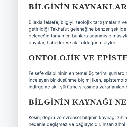
BILGININ KAYNAKLAR
Bilakis felsefe, bilgiyi, teolojik tartışmaların 
getirildiği Takhafut geleneğine benzer şekilde s
geleneğin tamamen bunlara adanmış olmasıyla b
duyular, haberler ve akıl olduğunu söyler.
ONTOLOJIK VE EPIST
Felsefe disiplininin en temel üç terimi şunlardı
inceleyen bir düşünme biçimi iken, epistemoloji
indirgeme akıl yürütme sırasında yararlanılan 
BILGININ KAYNAĞI NED
Kesin, doğru ve evrensel bilginin kaynağı zihind
nedenle değişmez ve bağlayıcıdır. İnsan zihni 