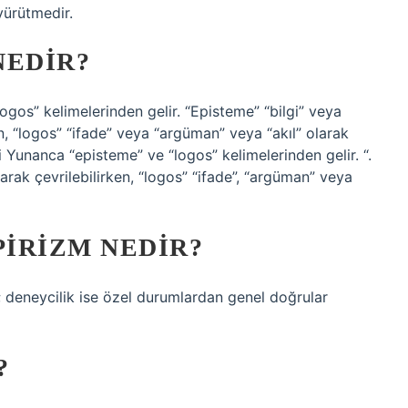
yürütmedir.
NEDIR?
ogos” kelimelerinden gelir. “Episteme” “bilgi” veya
en, “logos” “ifade” veya “argüman” veya “akıl” olarak
mi Yunanca “episteme” ve “logos” kelimelerinden gelir. “.
olarak çevrilebilirken, “logos” “ifade”, “argüman” veya
IRIZM NEDIR?
r; deneycilik ise özel durumlardan genel doğrular
?