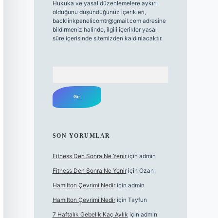
Hukuka ve yasal düzenlemelere aykırı
olduğunu düşündüğünüz içerikleri,
backlinkpanelicomtr@gmail.com
adresine
bildirmeniz halinde, ilgili içerikler yasal
süre içerisinde sitemizden kaldırılacaktır.
Arama
SON YORUMLAR
Fitness Den Sonra Ne Yenir
için
admin
Fitness Den Sonra Ne Yenir
için
Ozan
Hamilton Çevrimi Nedir
için
admin
Hamilton Çevrimi Nedir
için
Tayfun
7 Haftalık Gebelik Kaç Aylık
için
admin