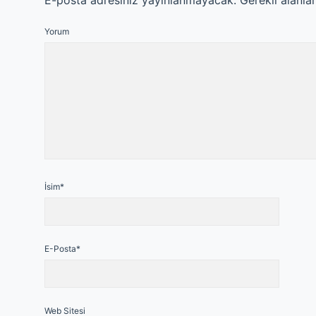
E-posta adresiniz yayınlanmayacak.
Gerekli alanla
Yorum
İsim*
E-Posta*
Web Sitesi