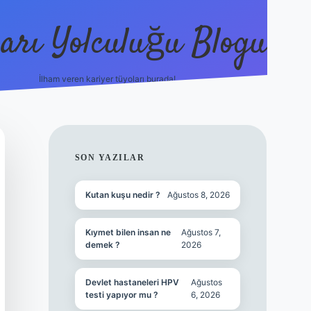
arı Yolculuğu Blogu
İlham veren kariyer tüyoları burada!
tulipbet giriş
https://www.betexper
SIDEBAR
SON YAZILAR
Kutan kuşu nedir ?
Ağustos 8, 2026
Kıymet bilen insan ne
Ağustos 7,
demek ?
2026
Devlet hastaneleri HPV
Ağustos
testi yapıyor mu ?
6, 2026