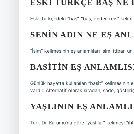
ESKI TÜRKÇE BAŞ NE
Eski Türkçedeki “baş”, “baş, önder, reis” kelime
SENIN ADIN NE EŞ AN
“İsim” kelimesinin eş anlamlıları isim, itibar, ü
BASITIN EŞ ANLAMLIS
Günlük hayatta kullanılan “basit” kelimesinin eş
vardır. Alternatif olarak sıradan, sade, göster
YAŞLININ EŞ ANLAMLI
Türk Dil Kurumu’na göre “yaşlılar” kelimesi “iht