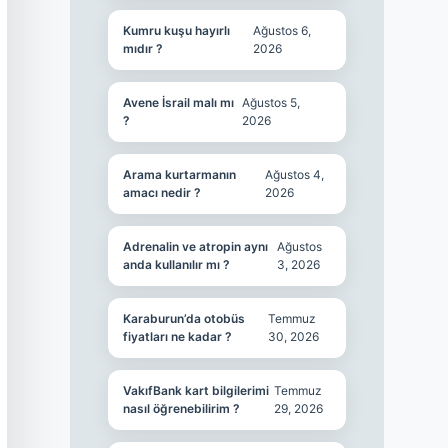
Kumru kuşu hayırlı
Ağustos 6,
mıdır ?
2026
Avene İsrail malı mı
Ağustos 5,
?
2026
Arama kurtarmanın
Ağustos 4,
amacı nedir ?
2026
Adrenalin ve atropin aynı
Ağustos
anda kullanılır mı ?
3, 2026
Karaburun’da otobüs
Temmuz
fiyatları ne kadar ?
30, 2026
VakıfBank kart bilgilerimi
Temmuz
nasıl öğrenebilirim ?
29, 2026