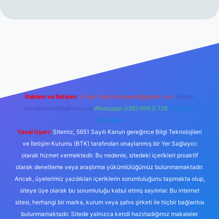
r.xyz/
Reklam ve İletişim:
E-mail:
backlinkpaneli@gmail.com
Teams:
forumhizmeti@gmail.com
Whatsapp: 0262 606 0 726
Telegram:
@karabul
Yasal Uyarı:
Sitemiz, 5651 Sayılı Kanun gereğince Bilgi Teknolojileri
ve İletişim Kurumu (BTK) tarafından onaylanmış bir Yer Sağlayıcı
olarak hizmet vermektedir. Bu nedenle, sitedeki içerikleri proaktif
olarak denetleme veya araştırma yükümlülüğümüz bulunmamaktadır.
Ancak, üyelerimiz yazdıkları içeriklerin sorumluluğunu taşımakta olup,
siteye üye olarak bu sorumluluğu kabul etmiş sayılırlar. Bu internet
sitesi, herhangi bir marka, kurum veya şahıs şirketi ile hiçbir bağlantısı
bulunmamaktadır. Sitede yalnızca kendi hazırladığımız makaleler