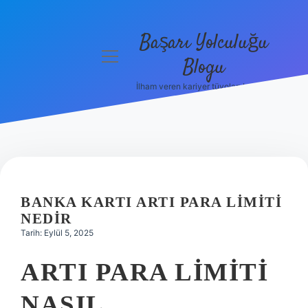
Başarı Yolculuğu
menüyü
Blogu
aç
İlham veren kariyer tüyoları burada!
Anasayfa
Gizlilik
Politikası
Yasal Uyarı
BANKA KARTI ARTI PARA LIMITI
Hakkımızda
NEDIR
Tarih: Eylül 5, 2025
ARTI PARA LIMITI
NASIL