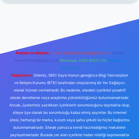
yz/
Reklam ve İletişim:
E-mail:
backlinkpaneli@gmail.com
Teams:
forumhizmeti@gmail.com
Whatsapp: 0262 606 0 726
Telegram:
@karabul
Yasal Uyarı:
Sitemiz, 5651 Sayılı Kanun gereğince Bilgi Teknolojileri
ve İletişim Kurumu (BTK) tarafından onaylanmış bir Yer Sağlayıcı
olarak hizmet vermektedir. Bu nedenle, sitedeki içerikleri proaktif
olarak denetleme veya araştırma yükümlülüğümüz bulunmamaktadır.
Ancak, üyelerimiz yazdıkları içeriklerin sorumluluğunu taşımakta olup,
siteye üye olarak bu sorumluluğu kabul etmiş sayılırlar. Bu internet
sitesi, herhangi bir marka, kurum veya şahıs şirketi ile hiçbir bağlantısı
bulunmamaktadır. Sitede yalnızca kendi hazırladığımız makaleler
paylaşılmaktadır. Burada yer alan içerikler haber niteliği taşımamakta