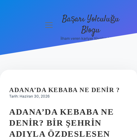
Başarı Yolculuğu
menüyü
Blogu
aç
İlham veren kariyer tüyoları burada!
Anasayfa
Gizlilik
Politikası
Yasal Uyarı
ADANA’DA KEBABA NE DENIR ?
Hakkımızda
Tarih: Haziran 30, 2026
ADANA’DA KEBABA NE
DENIR? BIR ŞEHRIN
ADIYLA ÖZDEŞLEŞEN