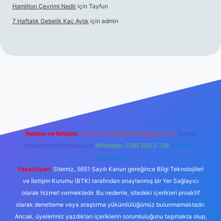
Hamilton Çevrimi Nedir
için
Tayfun
7 Haftalık Gebelik Kaç Aylık
için
admin
texper.xyz/
Reklam ve İletişim:
E-mail:
backlinkpaneli@gmail.com
Teams:
forumhizmeti@gmail.com
Whatsapp: 0262 606 0 726
Telegram:
@karabul
Yasal Uyarı:
Sitemiz, 5651 Sayılı Kanun gereğince Bilgi Teknolojileri
ve İletişim Kurumu (BTK) tarafından onaylanmış bir Yer Sağlayıcı
olarak hizmet vermektedir. Bu nedenle, sitedeki içerikleri proaktif
olarak denetleme veya araştırma yükümlülüğümüz bulunmamaktadır.
Ancak, üyelerimiz yazdıkları içeriklerin sorumluluğunu taşımakta olup,