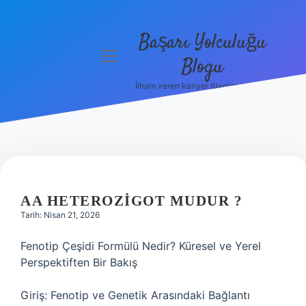
Başarı Yolculuğu
menüyü
Blogu
aç
İlham veren kariyer tüyoları burada!
Anasayfa
Gizlilik
Politikası
Yasal Uyarı
AA HETEROZIGOT MUDUR ?
Hakkımızda
Tarih: Nisan 21, 2026
Fenotip Çeşidi Formülü Nedir? Küresel ve Yerel
Perspektiften Bir Bakış
Giriş: Fenotip ve Genetik Arasındaki Bağlantı