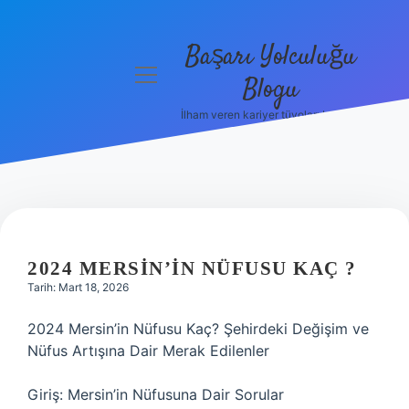
Başarı Yolculuğu
menüyü
Blogu
aç
İlham veren kariyer tüyoları burada!
Anasayfa
Gizlilik
Politikası
Yasal Uyarı
2024 MERSIN’IN NÜFUSU KAÇ ?
Hakkımızda
Tarih: Mart 18, 2026
2024 Mersin’in Nüfusu Kaç? Şehirdeki Değişim ve
Nüfus Artışına Dair Merak Edilenler
Giriş: Mersin’in Nüfusuna Dair Sorular