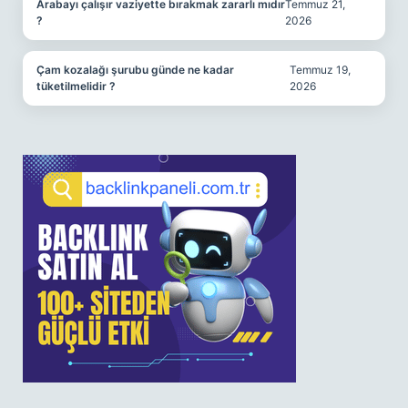
Arabayı çalışır vaziyette bırakmak zararlı mıdır
Temmuz 21,
?
2026
Çam kozalağı şurubu günde ne kadar
Temmuz 19,
tüketilmelidir ?
2026