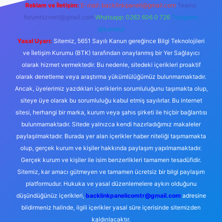
Reklam ve İletişim:
E-mail:
backlinkpaneli@gmail.com
Teams:
forumhizmeti@gmail.com
Whatsapp: 0262 606 0 726
Telegram:
@karabul
Yasal Uyarı:
Sitemiz, 5651 Sayılı Kanun gereğince Bilgi Teknolojileri
ve İletişim Kurumu (BTK) tarafından onaylanmış bir Yer Sağlayıcı
olarak hizmet vermektedir. Bu nedenle, sitedeki içerikleri proaktif
olarak denetleme veya araştırma yükümlülüğümüz bulunmamaktadır.
Ancak, üyelerimiz yazdıkları içeriklerin sorumluluğunu taşımakta olup,
siteye üye olarak bu sorumluluğu kabul etmiş sayılırlar. Bu internet
sitesi, herhangi bir marka, kurum veya şahıs şirketi ile hiçbir bağlantısı
bulunmamaktadır. Sitede yalnızca kendi hazırladığımız makaleler
paylaşılmaktadır. Burada yer alan içerikler haber niteliği taşımamakta
olup, gerçek kurum ve kişiler hakkında paylaşım yapılmamaktadır.
Gerçek kurum ve kişiler ile isim benzerlikleri tamamen tesadüfidir.
Sitemiz, kar amacı gütmeyen ve tamamen ücretsiz bir bilgi paylaşım
platformudur. Hukuka ve yasal düzenlemelere aykırı olduğunu
düşündüğünüz içerikleri,
backlinkpanelicomtr@gmail.com
adresine
bildirmeniz halinde, ilgili içerikler yasal süre içerisinde sitemizden
kaldırılacaktır.