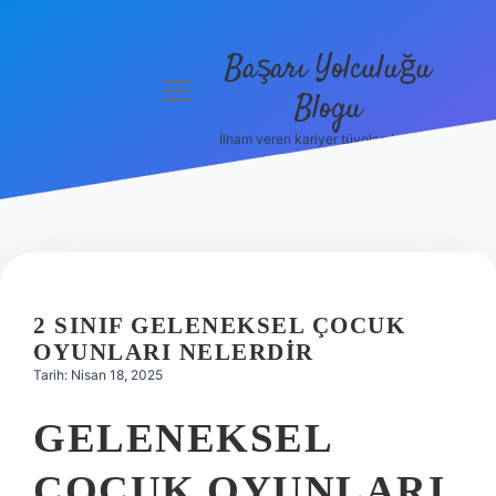
Başarı Yolculuğu
menüyü
Blogu
aç
İlham veren kariyer tüyoları burada!
Anasayfa
Gizlilik
Politikası
Yasal Uyarı
2 SINIF GELENEKSEL ÇOCUK
Hakkımızda
OYUNLARI NELERDIR
Tarih: Nisan 18, 2025
GELENEKSEL
ÇOCUK OYUNLARI