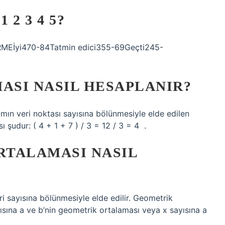
2 3 4 5?
İyi470-84Tatmin edici355-69Geçti245-
SI NASIL HESAPLANIR?
mın veri noktası sayısına bölünmesiyle elde edilen
ı şudur: ( 4 + 1 + 7 ) / 3 = 12 / 3 = 4 ‍ .
RTALAMASI NASIL
ri sayısına bölünmesiyle elde edilir. Geometrik
sayısına a ve b’nin geometrik ortalaması veya x sayısına a