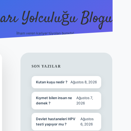
arı Yolculuğu Blogu
İlham veren kariyer tüyoları burada!
tulipbet giriş
https://www.betexper
SIDEBAR
SON YAZILAR
Kutan kuşu nedir ?
Ağustos 8, 2026
Kıymet bilen insan ne
Ağustos 7,
demek ?
2026
Devlet hastaneleri HPV
Ağustos
testi yapıyor mu ?
6, 2026