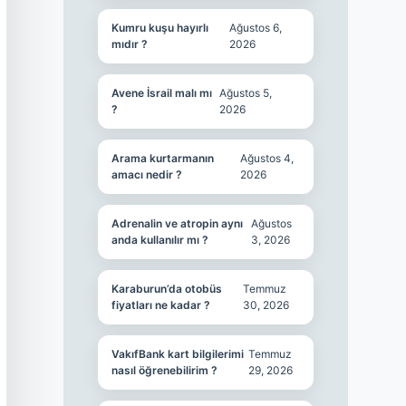
Kumru kuşu hayırlı
Ağustos 6,
mıdır ?
2026
Avene İsrail malı mı
Ağustos 5,
?
2026
Arama kurtarmanın
Ağustos 4,
amacı nedir ?
2026
Adrenalin ve atropin aynı
Ağustos
anda kullanılır mı ?
3, 2026
Karaburun’da otobüs
Temmuz
fiyatları ne kadar ?
30, 2026
VakıfBank kart bilgilerimi
Temmuz
nasıl öğrenebilirim ?
29, 2026