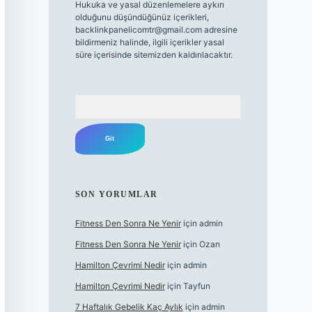
Hukuka ve yasal düzenlemelere aykırı
olduğunu düşündüğünüz içerikleri,
backlinkpanelicomtr@gmail.com
adresine
bildirmeniz halinde, ilgili içerikler yasal
süre içerisinde sitemizden kaldırılacaktır.
Arama
SON YORUMLAR
Fitness Den Sonra Ne Yenir
için
admin
Fitness Den Sonra Ne Yenir
için
Ozan
Hamilton Çevrimi Nedir
için
admin
Hamilton Çevrimi Nedir
için
Tayfun
7 Haftalık Gebelik Kaç Aylık
için
admin