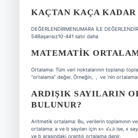
KAÇTAN KAÇA KADAR 1 
DEĞERLENDİRMENUMARA İLE DEĞERLENDİRME
54Başarısız10-441 satır daha
MATEMATIK ORTALAMA
Ortalama: Tüm veri noktalarının toplanıp topla
“ortalama” değer. Örneğin, ‍ , ‍ ve ‍’nin ortalamas
ARDIŞIK SAYILARIN O
BULUNUR?
Aritmetik ortalama: Bu, verilerin toplamının ve
ortalama: a ve b sayıları için x= √𝑎.𝑏 ise, x 
ve b arasındaki orantılı ortalama denir.