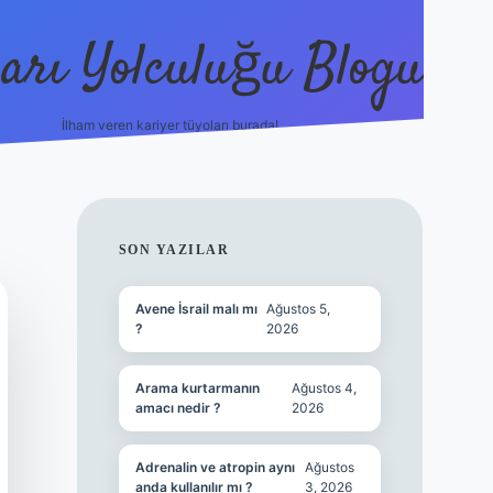
arı Yolculuğu Blogu
İlham veren kariyer tüyoları burada!
tulipbet giriş
https://www.b
SIDEBAR
SON YAZILAR
Avene İsrail malı mı
Ağustos 5,
?
2026
Arama kurtarmanın
Ağustos 4,
amacı nedir ?
2026
Adrenalin ve atropin aynı
Ağustos
anda kullanılır mı ?
3, 2026