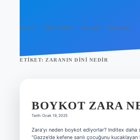
Anasayfa
Gizlilik Politikası
Yasal Uyarı
Hakkımızda
ETIKET:
ZARANIN DINI NEDIR
BOYKOT ZARA N
Tarih: Ocak 19, 2025
Zara’yı neden boykot ediyorlar? Inditex daha 
“Gazze’de kefene sarılı çocuğunu kucaklayan Fil