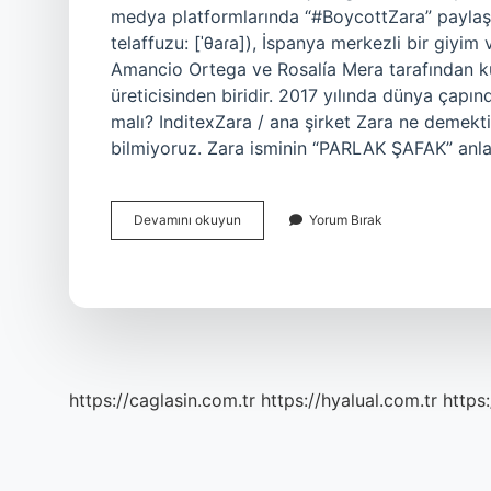
medya platformlarında “#BoycottZara” paylaşım
telaffuzu: [ˈθaɾa]), İspanya merkezli bir giyim
Amancio Ortega ve Rosalía Mera tarafından k
üreticisinden biridir. 2017 yılında dünya çapın
malı? InditexZara / ana şirket Zara ne demekt
bilmiyoruz. Zara isminin “PARLAK ŞAFAK” anla
Boykot
Devamını okuyun
Yorum Bırak
Zara
Ne
Demek
https://caglasin.com.tr
https://hyalual.com.tr
https