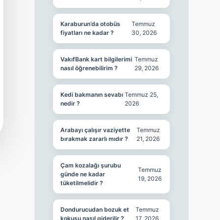
Karaburun’da otobüs
Temmuz
fiyatları ne kadar ?
30, 2026
VakıfBank kart bilgilerimi
Temmuz
nasıl öğrenebilirim ?
29, 2026
Kedi bakmanın sevabı
Temmuz 25,
nedir ?
2026
Arabayı çalışır vaziyette
Temmuz
bırakmak zararlı mıdır ?
21, 2026
Çam kozalağı şurubu
Temmuz
günde ne kadar
19, 2026
tüketilmelidir ?
Dondurucudan bozuk et
Temmuz
kokusu nasıl giderilir ?
17, 2026