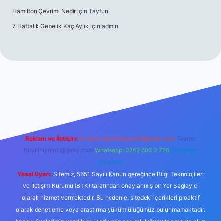
Hamilton Çevrimi Nedir
için
Tayfun
7 Haftalık Gebelik Kaç Aylık
için
admin
//www.betexper.xyz/
Reklam ve İletişim:
E-mail:
backlinkpaneli@gmail.com
Teams:
forumhizmeti@gmail.com
Whatsapp: 0262 606 0 726
Telegram:
@karabul
Yasal Uyarı:
Sitemiz, 5651 Sayılı Kanun gereğince Bilgi Teknolojileri
ve İletişim Kurumu (BTK) tarafından onaylanmış bir Yer Sağlayıcı
olarak hizmet vermektedir. Bu nedenle, sitedeki içerikleri proaktif
olarak denetleme veya araştırma yükümlülüğümüz bulunmamaktadır.