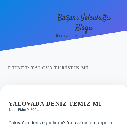
Başarı Yolculuğu
menüyü
Blogu
aç
İlham veren kariyer tüyoları burada!
Anasayfa
Gizlilik
Politikası
ETIKET:
YALOVA TURISTIK MI
Yasal Uyarı
Hakkımızda
YALOVADA DENIZ TEMIZ MI
Tarih: Ekim 9, 2024
Yalova’da denize girilir mi? Yalova’nın en popüler