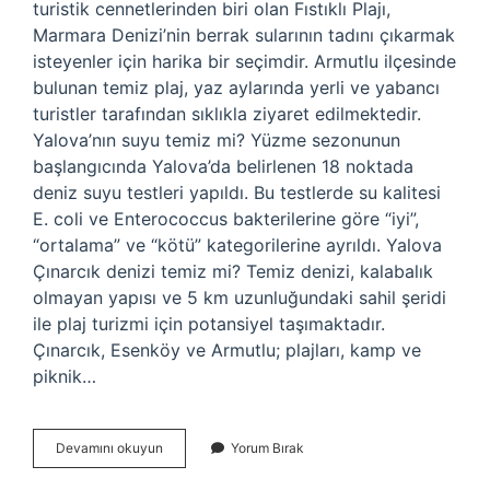
turistik cennetlerinden biri olan Fıstıklı Plajı,
Marmara Denizi’nin berrak sularının tadını çıkarmak
isteyenler için harika bir seçimdir. Armutlu ilçesinde
bulunan temiz plaj, yaz aylarında yerli ve yabancı
turistler tarafından sıklıkla ziyaret edilmektedir.
Yalova’nın suyu temiz mi? Yüzme sezonunun
başlangıcında Yalova’da belirlenen 18 noktada
deniz suyu testleri yapıldı. Bu testlerde su kalitesi
E. coli ve Enterococcus bakterilerine göre “iyi”,
“ortalama” ve “kötü” kategorilerine ayrıldı. Yalova
Çınarcık denizi temiz mi? Temiz denizi, kalabalık
olmayan yapısı ve 5 km uzunluğundaki sahil şeridi
ile plaj turizmi için potansiyel taşımaktadır.
Çınarcık, Esenköy ve Armutlu; plajları, kamp ve
piknik…
Yalovada
Devamını okuyun
Yorum Bırak
Deniz
Temiz