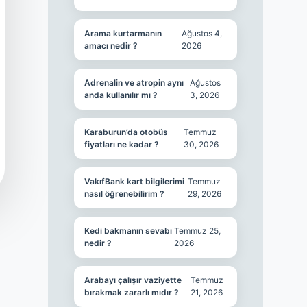
Arama kurtarmanın
Ağustos 4,
amacı nedir ?
2026
Adrenalin ve atropin aynı
Ağustos
anda kullanılır mı ?
3, 2026
Karaburun’da otobüs
Temmuz
fiyatları ne kadar ?
30, 2026
VakıfBank kart bilgilerimi
Temmuz
nasıl öğrenebilirim ?
29, 2026
Kedi bakmanın sevabı
Temmuz 25,
nedir ?
2026
Arabayı çalışır vaziyette
Temmuz
bırakmak zararlı mıdır ?
21, 2026