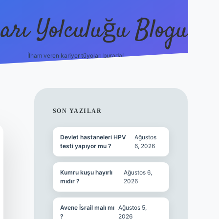
arı Yolculuğu Blogu
İlham veren kariyer tüyoları burada!
tulipbet giriş
https://www.bet
SIDEBAR
SON YAZILAR
Devlet hastaneleri HPV
Ağustos
testi yapıyor mu ?
6, 2026
Kumru kuşu hayırlı
Ağustos 6,
mıdır ?
2026
Avene İsrail malı mı
Ağustos 5,
?
2026