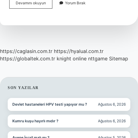
Beyin
Devamını okuyun
Yorum Bırak
Gelişimi
Için
Neler
Yapılmalı
https://caglasin.com.tr
https://hyalual.com.tr
https://globaltek.com.tr
knight online
nttgame
Sitemap
SIDEBAR
SON YAZILAR
Devlet hastaneleri HPV testi yapıyor mu ?
Ağustos 6, 2026
Kumru kuşu hayırlı mıdır ?
Ağustos 6, 2026
Avene İsrail malı mı ?
Ağustos 5, 2026