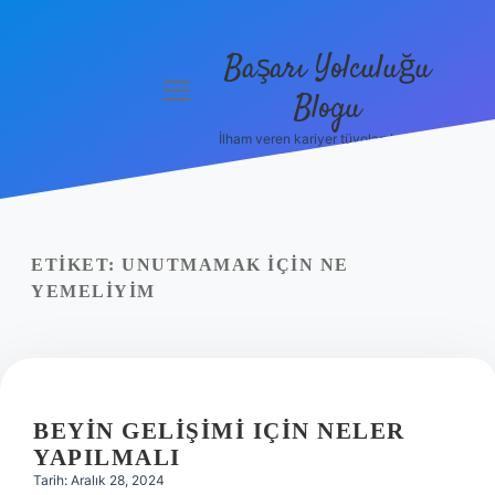
Başarı Yolculuğu
menüyü
Blogu
aç
İlham veren kariyer tüyoları burada!
Anasayfa
Gizlilik
Politikası
ETIKET:
UNUTMAMAK IÇIN NE
Yasal Uyarı
YEMELIYIM
Hakkımızda
BEYIN GELIŞIMI IÇIN NELER
YAPILMALI
Tarih: Aralık 28, 2024