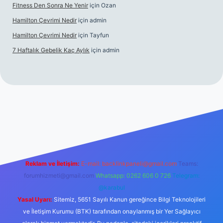
Fitness Den Sonra Ne Yenir
için
Ozan
Hamilton Çevrimi Nedir
için
admin
Hamilton Çevrimi Nedir
için
Tayfun
7 Haftalık Gebelik Kaç Aylık
için
admin
//www.betexper.xyz/
Reklam ve İletişim:
E-mail:
backlinkpaneli@gmail.com
Teams:
forumhizmeti@gmail.com
Whatsapp: 0262 606 0 726
Telegram:
@karabul
Yasal Uyarı:
Sitemiz, 5651 Sayılı Kanun gereğince Bilgi Teknolojileri
ve İletişim Kurumu (BTK) tarafından onaylanmış bir Yer Sağlayıcı