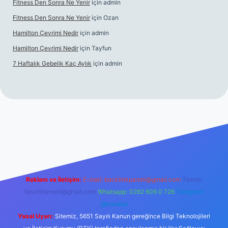
Fitness Den Sonra Ne Yenir
için
admin
Fitness Den Sonra Ne Yenir
için
Ozan
Hamilton Çevrimi Nedir
için
admin
Hamilton Çevrimi Nedir
için
Tayfun
7 Haftalık Gebelik Kaç Aylık
için
admin
//www.betexper.xyz/
Reklam ve İletişim:
E-mail:
backlinkpaneli@gmail.com
Teams:
forumhizmeti@gmail.com
Whatsapp: 0262 606 0 726
Telegram:
@karabul
Yasal Uyarı:
Sitemiz, 5651 Sayılı Kanun gereğince Bilgi Teknolojileri