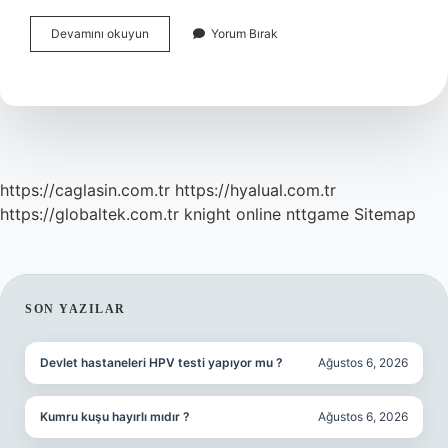
Ülkemizde
Devamını okuyun
Yorum Bırak
Akıllı
Telefonların
En
Yoğun
Kullanıldığı
Alan
Nedir
https://caglasin.com.tr
https://hyalual.com.tr
https://globaltek.com.tr
knight online
nttgame
Sitemap
SIDEBAR
SON YAZILAR
Devlet hastaneleri HPV testi yapıyor mu ?
Ağustos 6, 2026
Kumru kuşu hayırlı mıdır ?
Ağustos 6, 2026