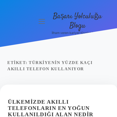
Başarı Yolculuğu
menüyü
Blogu
aç
İlham veren kariyer tüyoları burada!
Anasayfa
Gizlilik
Politikası
ETIKET:
TÜRKIYENIN YÜZDE KAÇI
Yasal Uyarı
AKILLI TELEFON KULLANIYOR
Hakkımızda
ÜLKEMIZDE AKILLI
TELEFONLARIN EN YOĞUN
KULLANILDIĞI ALAN NEDIR