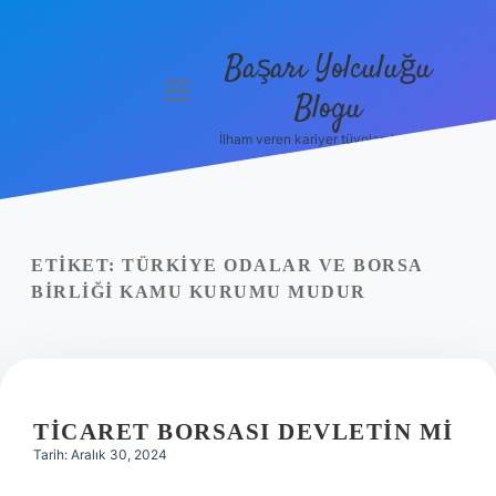
Başarı Yolculuğu
menüyü
Blogu
aç
İlham veren kariyer tüyoları burada!
Anasayfa
Gizlilik
Politikası
ETIKET:
TÜRKIYE ODALAR VE BORSA
Yasal Uyarı
BIRLIĞI KAMU KURUMU MUDUR
Hakkımızda
TICARET BORSASI DEVLETIN MI
Tarih: Aralık 30, 2024