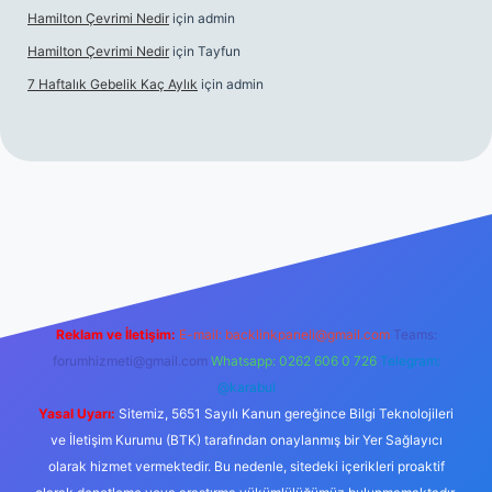
Hamilton Çevrimi Nedir
için
admin
Hamilton Çevrimi Nedir
için
Tayfun
7 Haftalık Gebelik Kaç Aylık
için
admin
//www.betexper.xyz/
Reklam ve İletişim:
E-mail:
backlinkpaneli@gmail.com
Teams:
forumhizmeti@gmail.com
Whatsapp: 0262 606 0 726
Telegram:
@karabul
Yasal Uyarı:
Sitemiz, 5651 Sayılı Kanun gereğince Bilgi Teknolojileri
ve İletişim Kurumu (BTK) tarafından onaylanmış bir Yer Sağlayıcı
olarak hizmet vermektedir. Bu nedenle, sitedeki içerikleri proaktif