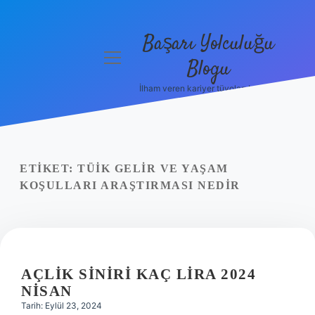
Başarı Yolculuğu
menüyü
Blogu
aç
İlham veren kariyer tüyoları burada!
Anasayfa
Gizlilik
Politikası
ETIKET:
TÜİK GELIR VE YAŞAM
Yasal Uyarı
KOŞULLARI ARAŞTIRMASI NEDIR
Hakkımızda
AÇLIK SINIRI KAÇ LIRA 2024
NISAN
Tarih: Eylül 23, 2024