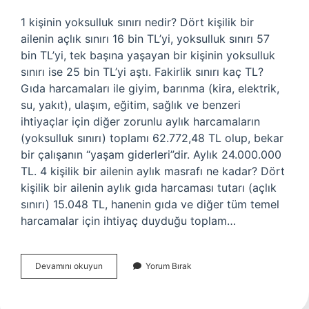
1 kişinin yoksulluk sınırı nedir? Dört kişilik bir
ailenin açlık sınırı 16 bin TL’yi, yoksulluk sınırı 57
bin TL’yi, tek başına yaşayan bir kişinin yoksulluk
sınırı ise 25 bin TL’yi aştı. Fakirlik sınırı kaç TL?
Gıda harcamaları ile giyim, barınma (kira, elektrik,
su, yakıt), ulaşım, eğitim, sağlık ve benzeri
ihtiyaçlar için diğer zorunlu aylık harcamaların
(yoksulluk sınırı) toplamı 62.772,48 TL olup, bekar
bir çalışanın “yaşam giderleri”dir. Aylık 24.000.000
TL. 4 kişilik bir ailenin aylık masrafı ne kadar? Dört
kişilik bir ailenin aylık gıda harcaması tutarı (açlık
sınırı) 15.048 TL, hanenin gıda ve diğer tüm temel
harcamalar için ihtiyaç duyduğu toplam…
Açlik
Devamını okuyun
Yorum Bırak
Siniri
Kaç
Lira