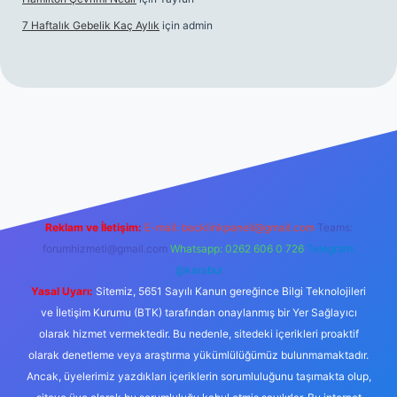
7 Haftalık Gebelik Kaç Aylık
için
admin
//www.betexper.xyz/
Reklam ve İletişim:
E-mail:
backlinkpaneli@gmail.com
Teams:
forumhizmeti@gmail.com
Whatsapp: 0262 606 0 726
Telegram:
@karabul
Yasal Uyarı:
Sitemiz, 5651 Sayılı Kanun gereğince Bilgi Teknolojileri
ve İletişim Kurumu (BTK) tarafından onaylanmış bir Yer Sağlayıcı
olarak hizmet vermektedir. Bu nedenle, sitedeki içerikleri proaktif
olarak denetleme veya araştırma yükümlülüğümüz bulunmamaktadır.
Ancak, üyelerimiz yazdıkları içeriklerin sorumluluğunu taşımakta olup,