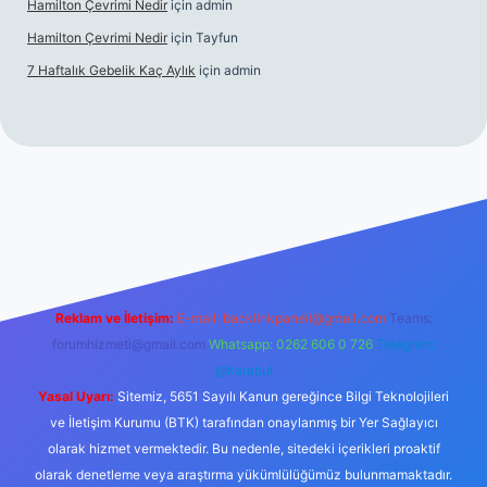
Hamilton Çevrimi Nedir
için
admin
Hamilton Çevrimi Nedir
için
Tayfun
7 Haftalık Gebelik Kaç Aylık
için
admin
//www.betexper.xyz/
Reklam ve İletişim:
E-mail:
backlinkpaneli@gmail.com
Teams:
forumhizmeti@gmail.com
Whatsapp: 0262 606 0 726
Telegram:
@karabul
Yasal Uyarı:
Sitemiz, 5651 Sayılı Kanun gereğince Bilgi Teknolojileri
ve İletişim Kurumu (BTK) tarafından onaylanmış bir Yer Sağlayıcı
olarak hizmet vermektedir. Bu nedenle, sitedeki içerikleri proaktif
olarak denetleme veya araştırma yükümlülüğümüz bulunmamaktadır.