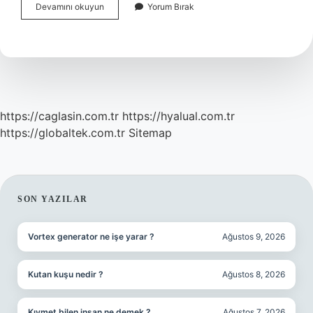
Masala
Devamını okuyun
Yorum Bırak
Baharatı
Tadı
Nasıl
https://caglasin.com.tr
https://hyalual.com.tr
https://globaltek.com.tr
Sitemap
SIDEBAR
SON YAZILAR
Vortex generator ne işe yarar ?
Ağustos 9, 2026
Kutan kuşu nedir ?
Ağustos 8, 2026
Kıymet bilen insan ne demek ?
Ağustos 7, 2026