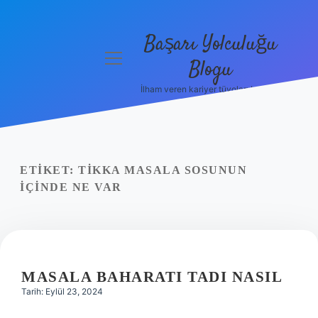
Başarı Yolculuğu
menüyü
Blogu
aç
İlham veren kariyer tüyoları burada!
Anasayfa
Gizlilik
Politikası
ETIKET:
TIKKA MASALA SOSUNUN
Yasal Uyarı
IÇINDE NE VAR
Hakkımızda
MASALA BAHARATI TADI NASIL
Tarih: Eylül 23, 2024