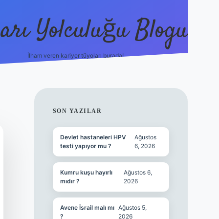
arı Yolculuğu Blogu
İlham veren kariyer tüyoları burada!
tulipbet giriş
https://www.be
SIDEBAR
SON YAZILAR
Devlet hastaneleri HPV
Ağustos
testi yapıyor mu ?
6, 2026
Kumru kuşu hayırlı
Ağustos 6,
mıdır ?
2026
Avene İsrail malı mı
Ağustos 5,
?
2026