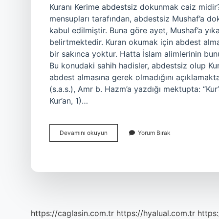
Kuranı Kerime abdestsiz dokunmak caiz midir?
mensupları tarafından, abdestsiz Mushaf’a d
kabul edilmiştir. Buna göre ayet, Mushaf’a y
belirtmektedir. Kuran okumak için abdest alm
bir sakınca yoktur. Hatta İslam alimlerinin bunu
Bu konudaki sahih hadisler, abdestsiz olup Ku
abdest almasına gerek olmadığını açıklamak
(s.a.s.), Amr b. Hazm’a yazdığı mektupta: “Ku
Kur’an, 1)…
Kurana
Devamını okuyun
Yorum Bırak
Dokunmak
Için
Abdest
Şart
Mı
https://caglasin.com.tr
https://hyalual.com.tr
https