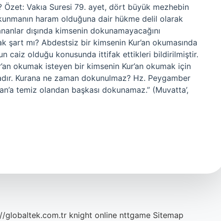
 Özet: Vakıa Suresi 79. ayet, dört büyük mezhebin
okunmanın haram olduğuna dair hükme delil olarak
ıkananlar dışında kimsenin dokunamayacağını
ak şart mı? Abdestsiz bir kimsenin Kur’an okumasında
n caiz olduğu konusunda ittifak ettikleri bildirilmiştir.
r’an okumak isteyen bir kimsenin Kur’an okumak için
tadır. Kurana ne zaman dokunulmaz? Hz. Peygamber
r’an’a temiz olandan başkası dokunamaz.” (Muvatta’,
://globaltek.com.tr
knight online
nttgame
Sitemap