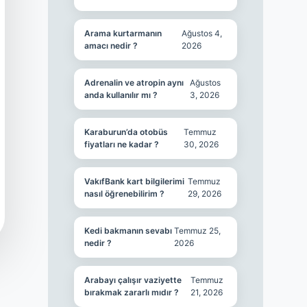
Arama kurtarmanın
Ağustos 4,
amacı nedir ?
2026
Adrenalin ve atropin aynı
Ağustos
anda kullanılır mı ?
3, 2026
Karaburun’da otobüs
Temmuz
fiyatları ne kadar ?
30, 2026
VakıfBank kart bilgilerimi
Temmuz
nasıl öğrenebilirim ?
29, 2026
Kedi bakmanın sevabı
Temmuz 25,
nedir ?
2026
Arabayı çalışır vaziyette
Temmuz
bırakmak zararlı mıdır ?
21, 2026