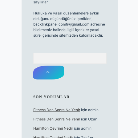
sayılırlar.
Hukuka ve yasal düzenlemelere aykırı
olduğunu düşündüğünüz içerikleri,
backlinkpanelicomtr@gmail.com
adresine
bildirmeniz halinde, ilgili içerikler yasal
süre içerisinde sitemizden kaldırılacaktır.
Arama
SON YORUMLAR
Fitness Den Sonra Ne Yenir
için
admin
Fitness Den Sonra Ne Yenir
için
Ozan
Hamilton Çevrimi Nedir
için
admin
Hamilton Çevrimi Nedir
için
Tayfun