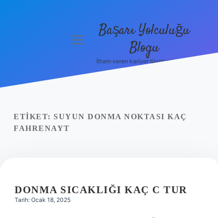
Başarı Yolculuğu
menüyü
Blogu
aç
İlham veren kariyer tüyoları burada!
Anasayfa
Gizlilik
Politikası
ETIKET:
SUYUN DONMA NOKTASI KAÇ
Yasal Uyarı
FAHRENAYT
Hakkımızda
DONMA SICAKLIĞI KAÇ C TUR
Tarih: Ocak 18, 2025