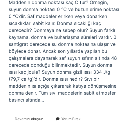
Maddenin donma noktası kaç C tur? Örneğin,
suyun donma noktası 0 °C ve buzun erime noktası
0 °C’dir. Saf maddeler erirken veya donarken
sıcaklıkları sabit kalır. Donma sıcaklığı kaç
derecedir? Donmaya ne sebep olur? Suyun farklı
kaynama, donma ve buharlaşma süreleri vardır. 0
santigrat derecede su donma noktasına ulaşır ve
böylece donar. Ancak son yıllarda yapılan bu
çalışmalara dayanarak saf suyun sıfırın altında 48
derecede donduğu bilinmektedir. Suyun donma
ısısı kaç joule? Suyun donma gizli ısısı 334 J/g
(79,7 cal/g)’dır. Donma ısısı nedir? Sıvı bir
maddenin ısı açığa çıkararak katıya dönüşmesine
donma denir. Tüm sıvı maddelerin sabit atmosfer
basıncı altında…
Donma
Devamını okuyun
Yorum Bırak
Sıcaklığı
Kaç