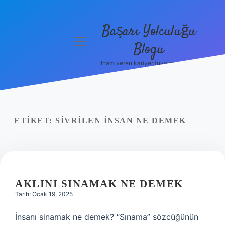
Başarı Yolculuğu
menüyü
Blogu
aç
İlham veren kariyer tüyoları burada!
Anasayfa
Gizlilik
Politikası
ETIKET:
SIVRILEN INSAN NE DEMEK
Yasal Uyarı
Hakkımızda
AKLINI SINAMAK NE DEMEK
Tarih: Ocak 19, 2025
İnsanı sinamak ne demek? “Sınama” sözcüğünün