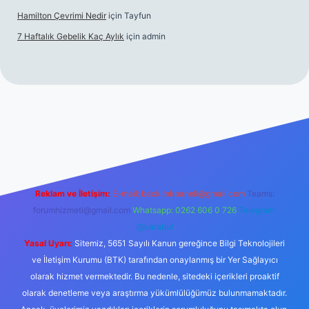
Hamilton Çevrimi Nedir
için
Tayfun
7 Haftalık Gebelik Kaç Aylık
için
admin
//www.betexper.xyz/
Reklam ve İletişim:
E-mail:
backlinkpaneli@gmail.com
Teams:
forumhizmeti@gmail.com
Whatsapp: 0262 606 0 726
Telegram:
@karabul
Yasal Uyarı:
Sitemiz, 5651 Sayılı Kanun gereğince Bilgi Teknolojileri
ve İletişim Kurumu (BTK) tarafından onaylanmış bir Yer Sağlayıcı
olarak hizmet vermektedir. Bu nedenle, sitedeki içerikleri proaktif
olarak denetleme veya araştırma yükümlülüğümüz bulunmamaktadır.