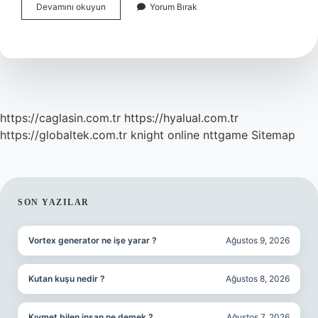
Diyabetik
Devamını okuyun
Yorum Bırak
Ayak
Nasıl
Önlenir
https://caglasin.com.tr
https://hyalual.com.tr
https://globaltek.com.tr
knight online
nttgame
Sitemap
SIDEBAR
SON YAZILAR
Vortex generator ne işe yarar ?
Ağustos 9, 2026
Kutan kuşu nedir ?
Ağustos 8, 2026
Kıymet bilen insan ne demek ?
Ağustos 7, 2026