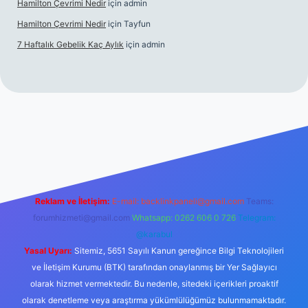
Hamilton Çevrimi Nedir
için
admin
Hamilton Çevrimi Nedir
için
Tayfun
7 Haftalık Gebelik Kaç Aylık
için
admin
://www.betexper.xyz/
Reklam ve İletişim:
E-mail:
backlinkpaneli@gmail.com
Teams:
forumhizmeti@gmail.com
Whatsapp: 0262 606 0 726
Telegram:
@karabul
Yasal Uyarı:
Sitemiz, 5651 Sayılı Kanun gereğince Bilgi Teknolojileri
ve İletişim Kurumu (BTK) tarafından onaylanmış bir Yer Sağlayıcı
olarak hizmet vermektedir. Bu nedenle, sitedeki içerikleri proaktif
olarak denetleme veya araştırma yükümlülüğümüz bulunmamaktadır.