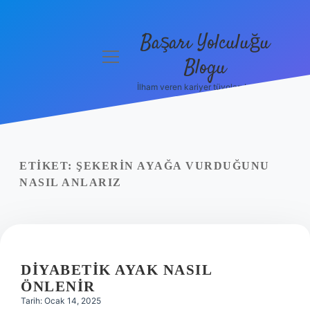
Başarı Yolculuğu
menüyü
Blogu
aç
İlham veren kariyer tüyoları burada!
Anasayfa
Gizlilik
Politikası
ETIKET:
ŞEKERIN AYAĞA VURDUĞUNU
Yasal Uyarı
NASIL ANLARIZ
Hakkımızda
DIYABETIK AYAK NASIL
ÖNLENIR
Tarih: Ocak 14, 2025