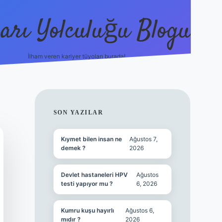
arı Yolculuğu Blogu
İlham veren kariyer tüyoları burada!
tulipbet giriş
https://www.bet
SIDEBAR
SON YAZILAR
Kıymet bilen insan ne
Ağustos 7,
demek ?
2026
Devlet hastaneleri HPV
Ağustos
testi yapıyor mu ?
6, 2026
Kumru kuşu hayırlı
Ağustos 6,
mıdır ?
2026