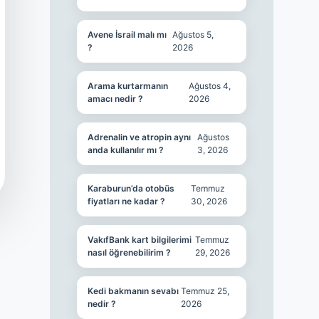
Avene İsrail malı mı
Ağustos 5,
?
2026
Arama kurtarmanın
Ağustos 4,
amacı nedir ?
2026
Adrenalin ve atropin aynı
Ağustos
anda kullanılır mı ?
3, 2026
Karaburun’da otobüs
Temmuz
fiyatları ne kadar ?
30, 2026
VakıfBank kart bilgilerimi
Temmuz
nasıl öğrenebilirim ?
29, 2026
Kedi bakmanın sevabı
Temmuz 25,
nedir ?
2026