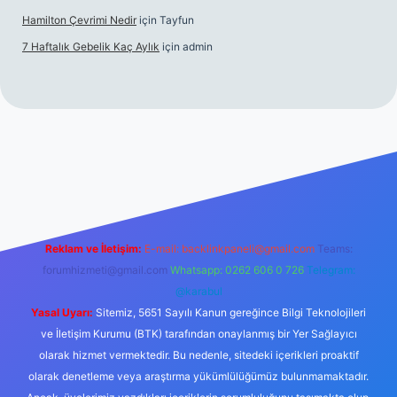
Hamilton Çevrimi Nedir
için
Tayfun
7 Haftalık Gebelik Kaç Aylık
için
admin
://www.betexper.xyz/
Reklam ve İletişim:
E-mail:
backlinkpaneli@gmail.com
Teams:
forumhizmeti@gmail.com
Whatsapp: 0262 606 0 726
Telegram:
@karabul
Yasal Uyarı:
Sitemiz, 5651 Sayılı Kanun gereğince Bilgi Teknolojileri
ve İletişim Kurumu (BTK) tarafından onaylanmış bir Yer Sağlayıcı
olarak hizmet vermektedir. Bu nedenle, sitedeki içerikleri proaktif
olarak denetleme veya araştırma yükümlülüğümüz bulunmamaktadır.