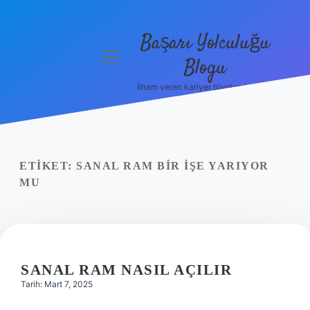
Başarı Yolculuğu
menüyü
Blogu
aç
İlham veren kariyer tüyoları burada!
Anasayfa
Gizlilik
Politikası
ETIKET:
SANAL RAM BIR IŞE YARIYOR
Yasal Uyarı
MU
Hakkımızda
SANAL RAM NASIL AÇILIR
Tarih: Mart 7, 2025